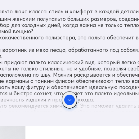
льто люкс класса: стиль и комфорт в каждой детали
ашим женским полупальто больших размеров, созданн
бор для холодных дней, когда важна не только тепло
бимой вещью?
кокачественного полиэстера, это пальто обеспечит 
воротник из меха песца, обработанного под соболя,
.
ы придают пальто классический вид, который легко 
ты не только стильные, но и удобные, позволяя сво
расположена по шву. Молния раскрывается и обеспе
е карманы с тонким флисом обеспечивают тепло ва
вать вашу фигуру и обеспечивает идеальную посадку
тся и быстро сохнет, что делает это пальто идеальн
вечность изделия и простоту ухода.
то рекомендуется химчистка. Это поможет удалить з
чистку, но обязательно следуйте указаниям на ярлы
 полупальто! Оно станет вашим надежным другом в х
зможность стать обладательницей этой уникальной 