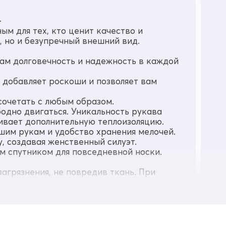
.
ым для тех, кто ценит качество и
, но и безупречный внешний вид.
вам долговечность и надежность в каждой
 добавляет роскоши и позволяет вам
сочетать с любым образом.
бодно двигаться. Уникальность рукава
чивает дополнительную теплоизоляцию.
шим рукам и удобство хранения мелочей.
, создавая женственный силуэт.
ым спутником для повседневной носки.
агрязнения, не повредив ткань. При
ке.
олодное время года, сочетая в себе
модели — ваш стильный зимний образ