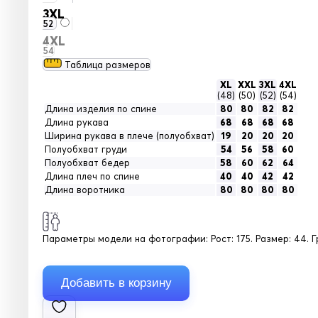
3XL
52
4XL
54
Таблица размеров
XL
XXL
3XL
4XL
(48)
(50)
(52)
(54)
Длина изделия по спине
80
80
82
82
Длина рукава
68
68
68
68
Ширина рукава в плече (полуобхват)
19
20
20
20
Полуобхват груди
54
56
58
60
Полуобхват бедер
58
60
62
64
Длина плеч по спине
40
40
42
42
Длина воротника
80
80
80
80
Параметры модели на фотографии:
Рост: 175. Размер: 44. Г