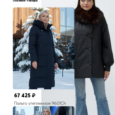
Похожие товары
Укороченная модель
Внутренние карманы
Есть (потайной)
Длина одежды
До бедра
Коллекция
Осень-зима 2024
Покрой
Прямой/Свободный
Тип рукава
Длинная на резинке (потойной разрез)
Опции капюшона
Без капюшона
Внутренние швы
Проклеены/Прошиты
67 425
₽
Комплектация
Полупальто-куртка/Мех песец натуральн
Пальто утепленное 9601Ch
Тип кармана
Прорезной (утеплено флисом)