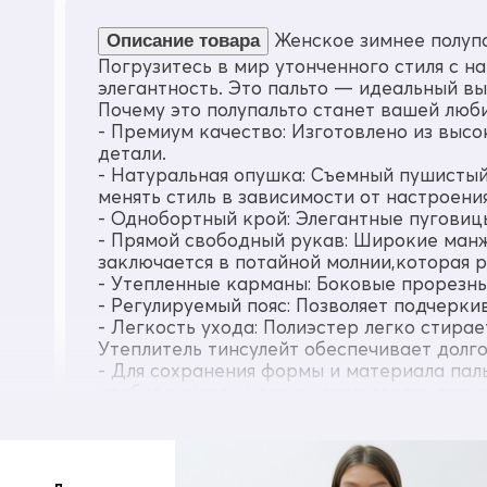
Материал наполнителя
Тинсулейт
Женское зимнее полупа
Описание товара
Погрузитесь в мир утонченного стиля с н
Плотность утеплителя (г/кв.м)
элегантность. Это пальто — идеальный вы
210
Почему это полупальто станет вашей лю
Диапазон температуры С°
- Премиум качество: Изготовлено из высо
от 0° до - 25°
детали.
- Натуральная опушка: Съемный пушистый 
Утеплитель гр
от 380 до 540
менять стиль в зависимости от настроения
- Однобортный крой: Элегантные пуговиц
Рост
- Прямой свободный рукав: Широкие манже
от 155 до 185
заключается в потайной молнии,которая 
Воротник
- Утепленные карманы: Боковые прорезны
английский воротник
- Регулируемый пояс: Позволяет подчерки
- Легкость ухода: Полиэстер легко стирае
Тип упаковки
Пакет
Утеплитель тинсулейт обеспечивает долго
- Для сохранения формы и материала паль
Рисунок
необходимости можно использовать сухую 
Однотонный/Логотип
Создайте свой неповторимый стиль с этим
Фиксаторы
комфорт и изысканность. Не упустите во
По низу
ждет вас!
Длина подола