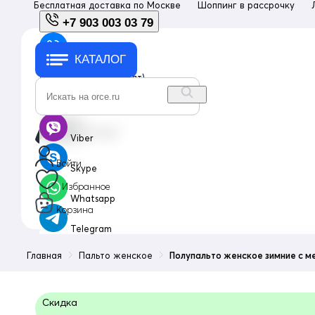
Бесплатная доставка по
Москве
Шоппинг в рассрочку
+7 903 003 03 79
КАТАЛОГ
+7 903 003 03 79
с 10:00 до 18:00 (пн-пт)
info@orce.ru
Viber
Войти
Skype
Избранное
Whatsapp
Корзина
Telegram
Главная
Пальто женское
Полупальто женское зимние с м
Скидка