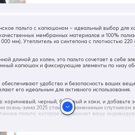
ское пальто с капюшоном – идеальный выбор для хо
кокачественных мембранных материалов и 100% полиэ
 000 мм). Утеплитель из синтепона с плотностью 220
ной длиной до колен, это пальто сочетает в себе эл
ъемный капюшон и фиксирующие элементы по низу о
 обеспечивают удобство и безопасность ваших веще
лают его идеальным для активного использования.
: коричневый, черный, бежевый и хаки, и добавьте 
ии осень-зима 2025 станет незаменимым спутником в
тичное пальто, которое подчеркнет вашу индивидуа