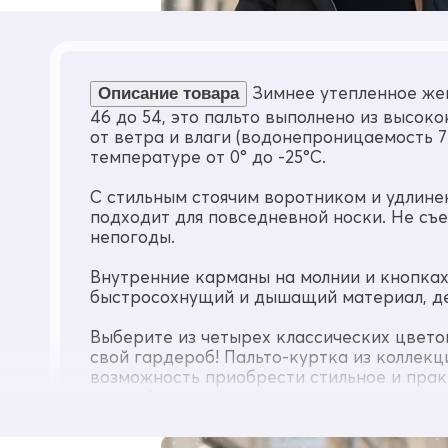
Материал подкладки
Полиэстер
Материал подкладки капюшона
Полиэстер
Зимнее утепленное жен
Описание товара
46 до 54, это пальто выполнено из высо
Материал подкладки кармана
от ветра и влаги (водонепроницаемость 7
Полиэстер
температуре от 0° до -25°C.
Материал наполнителя
Синтепон
С стильным стоячим воротником и удлинен
Плотность утеплителя (г/кв.м)
подходит для повседневной носки. Не с
220
непогоды.
Диапазон температуры С°
Внутренние карманы на молнии и кнопках
от 0° до - 25°
быстросохнущий и дышащий материал, де
Утеплитель гр
от 400 до 580
Выберите из четырех классических цветов
свой гардероб! Пальто-куртка из коллекц
Рост
от 165 до 195
возможность приобрести стильное и прак
погоду!
Воротник
стоячий/капюшон