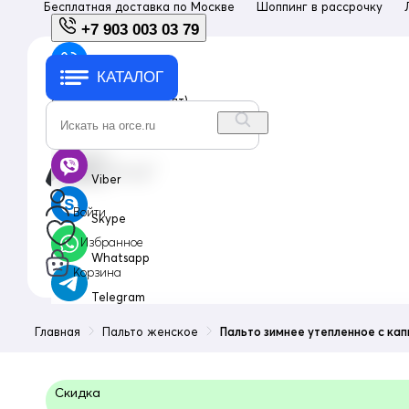
Бесплатная доставка по
Москве
Шоппинг в рассрочку
+7 903 003 03 79
КАТАЛОГ
+7 903 003 03 79
с 10:00 до 18:00 (пн-пт)
info@orce.ru
Viber
Войти
Skype
Избранное
Whatsapp
Корзина
Telegram
Главная
Пальто женское
Пальто зимнее утепленное с к
Скидка