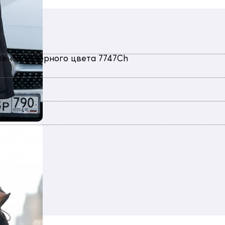
женское черного цвета 7747Ch
евка, Болонь, Экологичные материалы