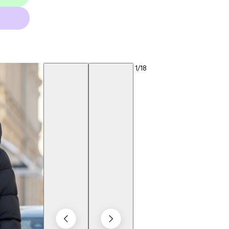
1
/18