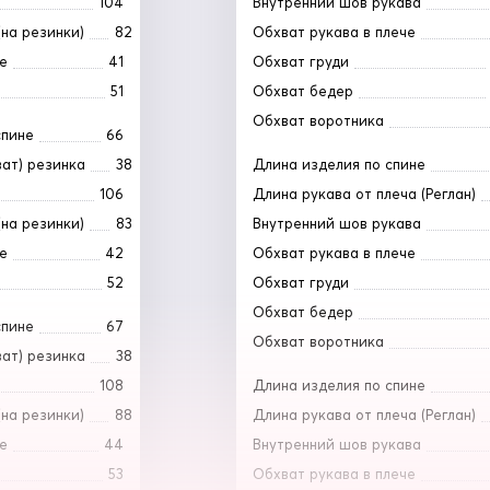
104
Внутренний шов рукава
на резинки)
82
Обхват рукава в плече
е
41
Обхват груди
51
Обхват бедер
Обхват воротника
спине
66
ват) резинка
38
Длина изделия по спине
106
Длина рукава от плеча (Реглан)
на резинки)
83
Внутренний шов рукава
е
42
Обхват рукава в плече
52
Обхват груди
Обхват бедер
спине
67
Обхват воротника
ват) резинка
38
108
Длина изделия по спине
на резинки)
88
Длина рукава от плеча (Реглан)
е
44
Внутренний шов рукава
53
Обхват рукава в плече