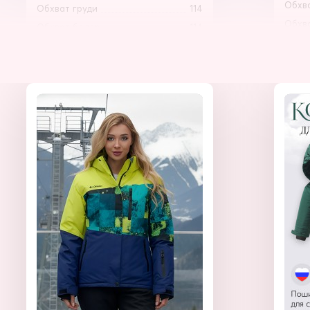
Обхва
Обхват груди
114
Обхва
Обхват бедер
114
Обхв
Обхват воротника
56
Длина
Длина изделия по спине
79
Обхв
Длина рукава от плеча (Реглан)
87
Длина
Внутренний шов рукава
61
Длина
Обхват рукава в плече
48
Внутр
Обхват груди
118
Обхва
Обхват бедер
118
Обхва
Обхват воротника
58
Обхв
Длина
Длина изделия по спине
81
Обхв
Длина рукава от плеча (Реглан)
88
Длина
Внутренний шов рукава
61
Длина
Обхват рукава в плече
50
Внутр
Обхват груди
122
Обхва
Обхват бедер
122