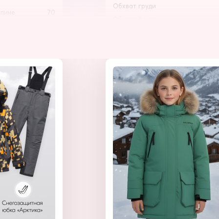
Обхват груди
спине
70
Обхват бедер
ват) резинка
40
Обхват воротника
112
на резинки)
88
Длина изделия по спине
е
45
Длина рукава от плеча (Реглан)
55
Внутренний шов рукава
Обхват рукава в плече
спине
70
Обхват груди
ват) резинка
40
Обхват бедер
118
Обхват воротника
на резинки)
94
е
47
Длина изделия по спине
56
Длина рукава от плеча (Реглан)
Внутренний шов рукава
Обхват рукава в плече
ь в корзину
Обхват груди
Обхват бедер