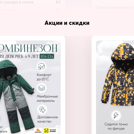
т рукава в плече
40
Длина изделия по 
т груди
102
Проем рукава (обх
ат бедер
110
Акции и скидки
Полуобхват груди
 плеч по спине
43
Полуобхват бедер (
ат воротника
57
Длина плеч по спин
 изделия по спине
74
Длина воротника
 рукава от плеча
65
енний шов рукава
50
Длина изделия по 
т рукава в плече
40
Проем рукава (обх
т груди
106
Полуобхват груди
ат бедер
112
Полуобхват бедер (
 плеч по спине
43
Длина плеч по спин
ат воротника
58
Длина воротника
 изделия по спине
74
 рукава от плеча
66
Добавит
енний шов рукава
51
т рукава в плече
40