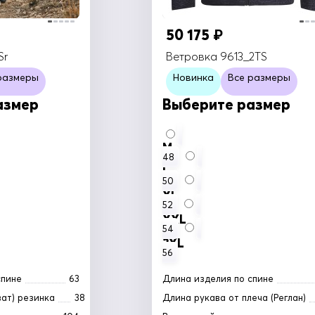
50 175
₽
Sr
Ветровка 9613_2TS
размеры
Новинка
Все размеры
азмер
Выберите размер
M
48
L
50
XL
52
XXL
54
3XL
56
спине
63
Длина изделия по спине
ват) резинка
38
Длина рукава от плеча (Реглан)