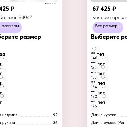
В кор
т груди
110
 425
67 425
₽
₽
ат бедер
114
бинезон 9404Z
Костюм горнол
 плеч по спине
44
е размеры
Все размеры
ат воротника
59
ерите размер
Выберите р
Добавить в корзину
ода
11 лет
146
В корзину
т
12 лет
152
т
13 лет
158
т
14 лет
164
т
15 лет
170
т
16 лет
176
а изделия
92
Длина куртки
а рукава
36
Длина рукава (Регл