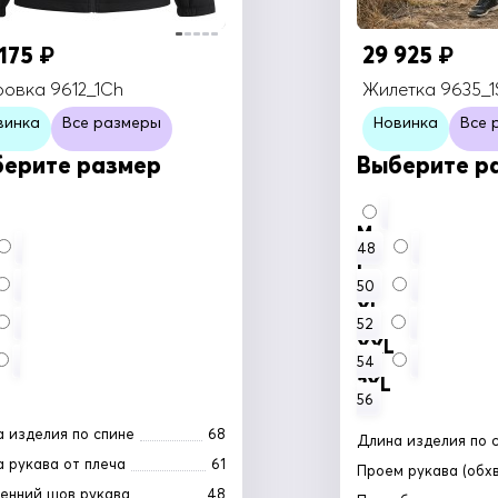
 175
29 925
₽
₽
ровка 9612_1Ch
Жилетка 9635_1
винка
Все размеры
Новинка
Все 
ерите размер
Выберите р
M
48
L
50
XL
52
XXL
54
3XL
56
 изделия по спине
68
Длина изделия по 
 рукава от плеча
61
Проем рукава (обх
енний шов рукава
48