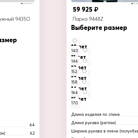
зину
Обхват воротника
59 925
₽
ыжный 9435O
Парка 9448Z
Выберите размер
Добавить в корзи
азмер
В корзину
10 лет
140
11 лет
146
12 лет
152
13 лет
158
14 лет
164
15 лет
170
Длина изделия по спине
Длина рукава (реглан)
64
Ширина рукава в плече (полуобх
ан)
62