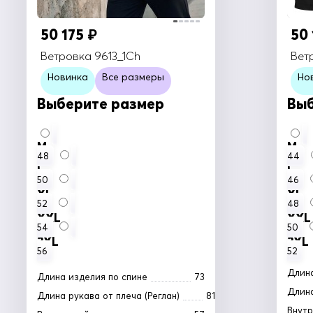
50 175
50
₽
Ветровка 9613_1Ch
Вет
Новинка
Все размеры
Но
Выберите размер
Выб
M
M
48
44
L
L
50
46
XL
XL
52
48
XXL
XXL
54
50
3XL
3XL
56
52
Длина
Длина изделия по спине
73
Длина
Длина рукава от плеча (Реглан)
81
Внутр