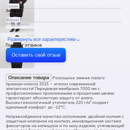
Сезон
Зима
Фасон
Утепленное
Пол
Женский
Развернуть все характеристики
Пока нет отзывов
Цвет
Черный
Оставить свой отзыв
Материал
Мембранные материалы, Полиэстер, Плащевка, Болонь,
Экологичные материалы
Описание товара
Роскошное зимнее пальто
Состав
100% Полиэстер
премиум-класса 2025 – эталон современной
элегантности! Передовая мембрана 7000 мм с
Материал подкладки
профессионально проклеенными и прошитыми швами
Полиэстер
гарантирует абсолютную защиту от влаги.
Высокотехнологичный утеплитель 220 г/м² создает
Материал подкладки капюшона
идеальный комфорт до -22°C.
Мех песец/Полиэстер
Непревзойденное качество исполнения: двойная молния с
Материал подкладки кармана
защитным клапаном на кнопках, инновационная система
Полиэстер
фиксаторов на капюшоне и по низу изделия, утягивающий