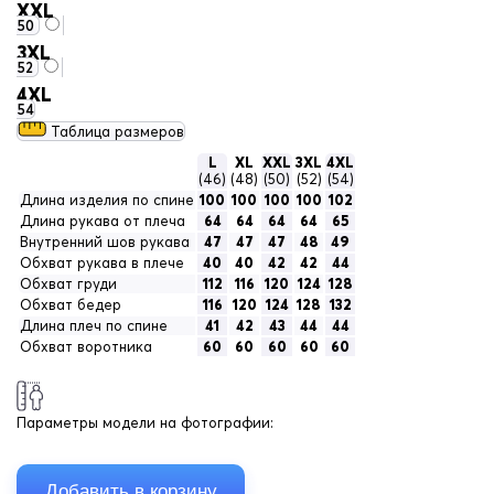
XXL
50
3XL
52
4XL
54
Таблица размеров
L
XL
XXL
3XL
4XL
(46)
(48)
(50)
(52)
(54)
Длина изделия по спине
100
100
100
100
102
Длина рукава от плеча
64
64
64
64
65
Внутренний шов рукава
47
47
47
48
49
Обхват рукава в плече
40
40
42
42
44
Обхват груди
112
116
120
124
128
Обхват бедер
116
120
124
128
132
Длина плеч по спине
41
42
43
44
44
Обхват воротника
60
60
60
60
60
Параметры модели на фотографии: