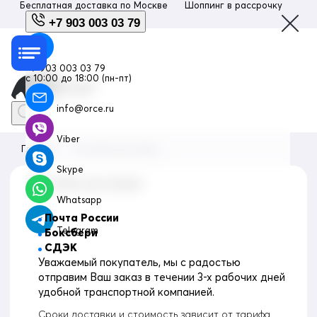
Бесплатная доставка по
Москве
Шоппинг в рассрочку
Люб
+7 903 003 03 79
+7 903 003 03 79
с 10:00 до 18:00 (пн-пт)
info@orce.ru
Viber
Главная
Способы доставки
Skype
Способы доставки
Whatsapp
Почта России
Telegram
Боксбери
СДЭК
Уважаемый покупатель, мы с радостью
отправим Ваш заказ в течении 3-х рабочих дней
удобной транспортной компанией.
Сроки доставки и стоимость зависит от тарифа