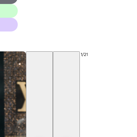
1
/21