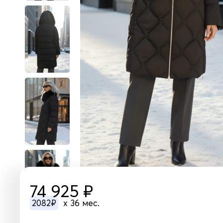
74 925 ₽
2082₽
x 36 мес.