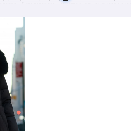
погоду. Гипоаллергенные материалы высшего качес
пальто премиум-класса! Подчеркните свой статус и 
 отдыха с главной новинкой сезона осень-зима 2025!