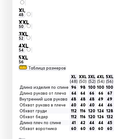
XL
48
XXL
50
3XL
52
4XL
54
5XL
56
Таблица размеров
XL
XXL
3XL
4XL
5XL
(48)
(50)
(52)
(54)
(56)
Длина изделия по спине
96
98
100
100
100
Длина рукава от плеча
64
64
66
66
67
Внутренний шов рукава
48
48
48
49
49
Обхват рукава в плече
40
40
40
44
46
Обхват груди
112
116
120
124
128
Обхват бедер
112
116
120
126
132
Длина плеч по спине
41
42
44
44
45
Обхват воротника
60
60
60
60
60