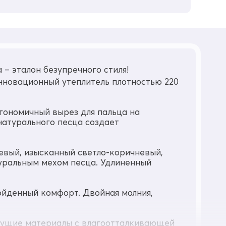
– эталон безупречного стиля!
нновационный утеплитель плотностью 220
гономичный вырез для пальца на
натурального песца создает
евый, изысканный светло-коричневый,
туральным мехом песца. Удлиненный
ойденный комфорт. Двойная молния,
хнущие материалы с влагоотталкивающей