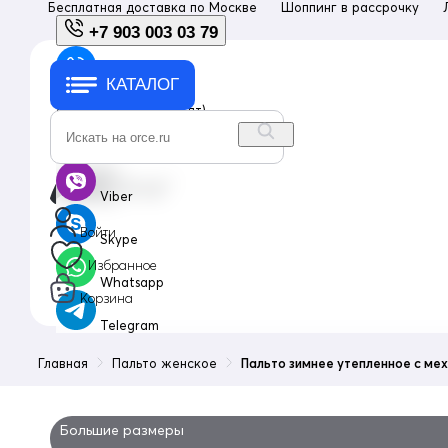
Бесплатная доставка по
Москве
Шоппинг в рассрочку
+7 903 003 03 79
КАТАЛОГ
+7 903 003 03 79
с 10:00 до 18:00 (пн-пт)
info@orce.ru
Viber
Войти
Skype
Избранное
Whatsapp
Корзина
Telegram
Главная
Пальто женское
Пальто зимнее утепленное с ме
Большие размеры