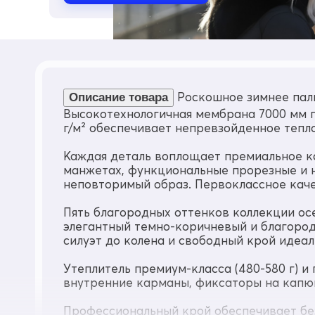
Состав
100% Полиэстер
Материал подкладки
Полиэстер
Материал подкладки капюшона
Мех песец/Полиэстер
Роскошное зимнее паль
Описание товара
Высокотехнологичная мембрана 7000 мм г
Материал подкладки кармана
г/м² обеспечивает непревзойденное тепло
Полиэстер
Материал наполнителя
Каждая деталь воплощает премиальное ка
Полиэстер
манжетах, функциональные прорезные и н
Плотность утеплителя (г/кв.м)
неповторимый образ. Первоклассное каче
220
Пять благородных оттенков коллекции ос
Диапазон температуры С°
элегантный темно-коричневый и благород
от + 5° до - 22°
силуэт до колена и свободный крой идеал
Утеплитель гр
от 480 до 580
Утеплитель премиум-класса (480-580 г) 
внутренние карманы, фиксаторы на капю
Рост
от 165 до 195
Профессиональный крой обеспечивает бе