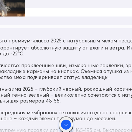
то премиум-класса 2025 с натуральным мехом песца 
арантирует абсолютную защиту от влаги и ветра. И
 до -22°C.
чество: проклеенные швы, изысканные заклепки, эр
акладные карманы на кнопках. Съемная опушка из 
ство меха подчеркивает статус владелицы.
ень-зима 2025 – глубокий черный, роскошный коричн
ный темно-зеленый – великолепно сочетаются с на
ьны для размеров 48-56.
и передовая мембранная технология создают непревз
шоне – каждый элемент продуман до мелочей.
зупречную посадку для роста 165-195 см. Быстросо