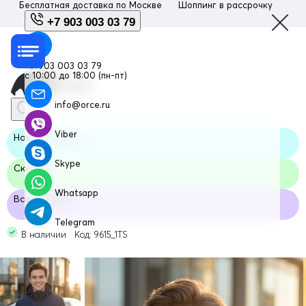
Бесплатная доставка по
Москве
Шоппинг в рассрочку
Люб
+7 903 003 03 79
+7 903 003 03 79
с 10:00 до 18:00 (пн-пт)
info@orce.ru
Viber
Новая модель
Skype
Скидка
Whatsapp
Все размеры
Telegram
В наличии Код: 9615_1TS