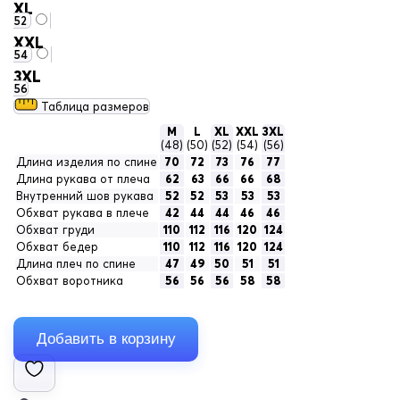
XL
52
XXL
54
3XL
56
Таблица размеров
M
L
XL
XXL
3XL
(48)
(50)
(52)
(54)
(56)
Длина изделия по спине
70
72
73
76
77
Длина рукава от плеча
62
63
66
66
68
Внутренний шов рукава
52
52
53
53
53
Обхват рукава в плече
42
44
44
46
46
Обхват груди
110
112
116
120
124
Обхват бедер
110
112
116
120
124
Длина плеч по спине
47
49
50
51
51
Обхват воротника
56
56
56
58
58