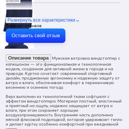
Фасон
Ветровки
Пол
Мужской
Развернуть все характеристики
Пока нет отзывов
Цвет
Темно-синий
Оставить свой отзыв
Материал
Виндстоппер, Софтшелл, Мембранный материал,
Полиэстер
Описание товара
Мужская ветровка виндстоппер с
Состав
95% полиэстер, 5% спандекс
капюшоном — это функциональная и технологичная
модель, созданная для активной жизни в городе и на
Тип ткани
природе. Куртка сочетает современный спортивный
Технологичная ткань Softshell с эффектом Windstopper
дизайн, продуманную эргономику и надежную защиту от
ветра и влаги, обеспечивая комфорт в переменчивую
Материал подкладки
весеннюю и осеннюю погоду.
Полиэстер, флис
Верх выполнен из технологичной ткани софтшелл с
Материал подкладки воротника
эффектом виндстоппера. Материал плотный, эластичный
Полиэстер, флис
и приятный на ощупь, надежно защищает от ветра и
влаги, при этом сохраняет хорошую
Ветроустойчивость
воздухопроницаемость. Внутренняя часть дополнена
8000 мм
мягкой флисовой подкладкой, которая удерживает тепло
и делает куртку особенно комфортной при ежедневной
Паропроницаемость
носке.