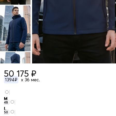
50 175 ₽
1394₽
x 36 мес.
M
48
L
50