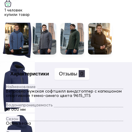
1 человек
купили товар
Характеристики
Отзывы
0
Найменование
Ветровка мужская софтшелл виндстоппер с капюшоном
спортивная темно-синего цвета 9615_1TS
Водонепроницаемость
10 000 мм
Сезон
Осень весна