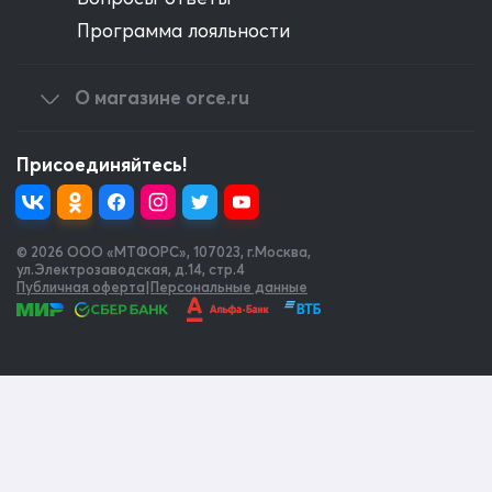
Программа лояльности
О магазине orce.ru
Присоединяйтесь!
© 2026 OOO «МТФОРС»
,
107023, г.Москва,
ул.Электрозаводская, д.14, стр.4
Публичная оферта
|
Персональные данные