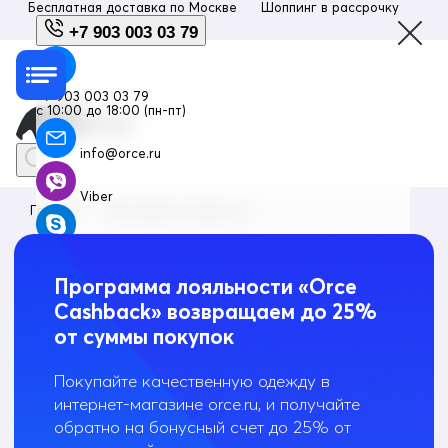
Бесплатная доставка по
Москве
Шоппинг в рассрочку
Люб
+7 903 003 03 79
+7 903 003 03 79
с 10:00 до 18:00 (пн-пт)
info@orce.ru
Viber
Главная
Программа лояльности
Skype
Программа лояльности «Orce
Whatsapp
Cashback» возвращаем до 25%
Telegram
от суммы покупок
Покупайте качественную одежду в
интернет-магазине orce.ru, и получайте
обратно на бонусный счет до 25% от