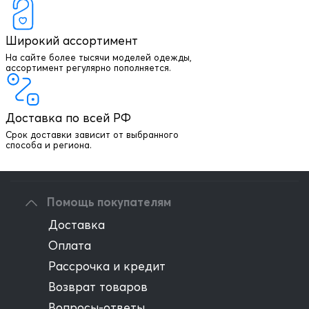
Широкий ассортимент
На сайте более тысячи моделей одежды,
+7 903 003 03 79
ассортимент регулярно пополняется.
Онлайн консультация
Доставка по всей РФ
Написать директору
Срок доставки зависит от выбранного
способа и региона.
Оптовым клиентам
Помощь покупателям
Доставка
Оплата
Рассрочка и кредит
Возврат товаров
Вопросы-ответы