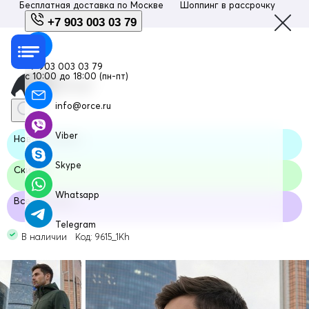
Бесплатная доставка по
Москве
Шоппинг в рассрочку
Люб
+7 903 003 03 79
+7 903 003 03 79
с 10:00 до 18:00 (пн-пт)
info@orce.ru
Viber
Новая модель
Skype
Скидка
Whatsapp
Все размеры
Telegram
В наличии Код: 9615_1Kh