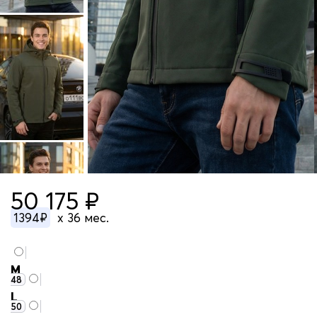
50 175 ₽
1394₽
x 36 мес.
M
48
L
50