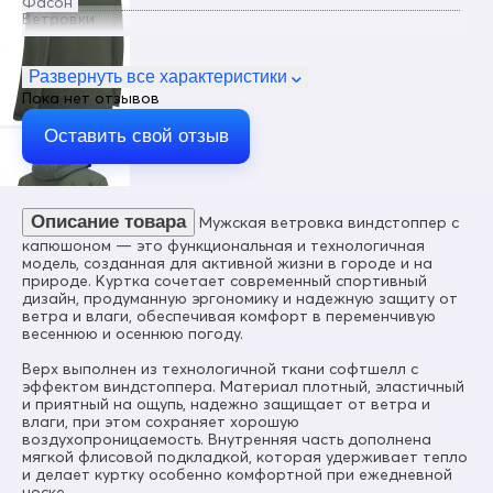
Фасон
Ветровки
Пол
Мужской
Развернуть все характеристики
Пока нет отзывов
Цвет
Хаки
Оставить свой отзыв
Материал
Виндстоппер, Софтшелл, Мембранный материал,
Полиэстер
Описание товара
Мужская ветровка виндстоппер с
Состав
95% полиэстер, 5% спандекс
капюшоном — это функциональная и технологичная
модель, созданная для активной жизни в городе и на
Тип ткани
природе. Куртка сочетает современный спортивный
Технологичная ткань Softshell с эффектом Windstopper
дизайн, продуманную эргономику и надежную защиту от
ветра и влаги, обеспечивая комфорт в переменчивую
Материал подкладки
весеннюю и осеннюю погоду.
Полиэстер, флис
Верх выполнен из технологичной ткани софтшелл с
Материал подкладки воротника
эффектом виндстоппера. Материал плотный, эластичный
Полиэстер, флис
и приятный на ощупь, надежно защищает от ветра и
влаги, при этом сохраняет хорошую
Ветроустойчивость
воздухопроницаемость. Внутренняя часть дополнена
8000 мм
мягкой флисовой подкладкой, которая удерживает тепло
и делает куртку особенно комфортной при ежедневной
Паропроницаемость
носке.