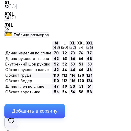
XL
52
XXL
54
3XL
56
Таблица размеров
M
L
XL
XXL
3XL
(48)
(50)
(52)
(54)
(56)
Длина изделия по спине
70
72
73
76
77
Длина рукава от плеча
62
63
66
66
68
Внутренний шов рукава
52
52
53
53
53
Обхват рукава в плече
42
44
44
46
46
Обхват груди
110
112
116
120
124
Обхват бедер
110
112
116
120
124
Длина плеч по спине
47
49
50
51
51
Обхват воротника
56
56
56
58
58