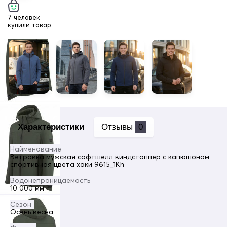
7 человек
купили товар
Характеристики
Отзывы
0
Найменование
Ветровка мужская софтшелл виндстоппер с капюшоном
спортивная цвета хаки 9615_1Kh
Водонепроницаемость
10 000 мм
Сезон
Осень весна