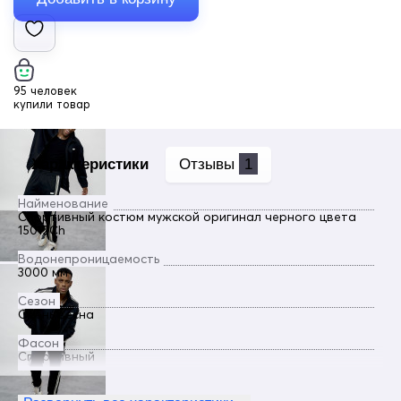
95 человек
купили товар
Характеристики
Отзывы
1
Найменование
Спортивный костюм мужской оригинал черного цвета
15012Ch
Водонепроницаемость
3000 мм
Сезон
Осень весна
Фасон
Спортивный
Пол
Мужской