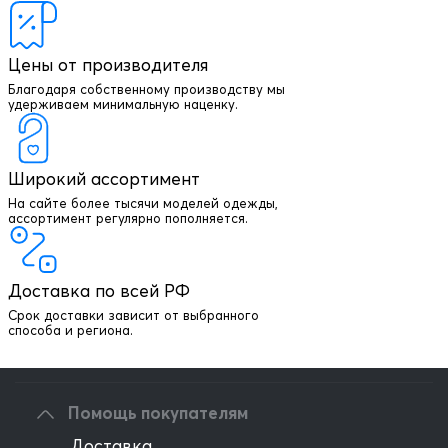
Цены от производителя
Благодаря собственному производству мы
удерживаем минимальную наценку.
Широкий ассортимент
На сайте более тысячи моделей одежды,
+7 903 003 03 79
ассортимент регулярно пополняется.
Онлайн консультация
Доставка по всей РФ
Написать директору
Срок доставки зависит от выбранного
способа и региона.
Оптовым клиентам
Помощь покупателям
Доставка