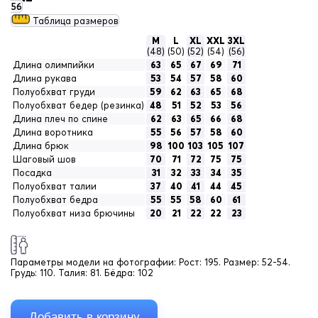
56
Таблица размеров
M
L
XL
XXL
3XL
(48)
(50)
(52)
(54)
(56)
Длина олимпийки
63
65
67
69
71
Длина рукава
53
54
57
58
60
Полуобхват груди
59
62
63
65
68
Полуобхват бедер (резинка)
48
51
52
53
56
Длина плеч по спине
62
63
65
66
68
Длина воротника
55
56
57
58
60
Длина брюк
98
100
103
105
107
Шаговый шов
70
71
72
75
75
Посадка
31
32
33
34
35
Полуобхват талии
37
40
41
44
45
Полуобхват бедра
55
55
58
60
61
Полуобхват низа брючины
20
21
22
22
23
Параметры модели на фотографии:
Рост: 195. Размер: 52-54.
Грудь: 110. Талия: 81. Бёдра: 102