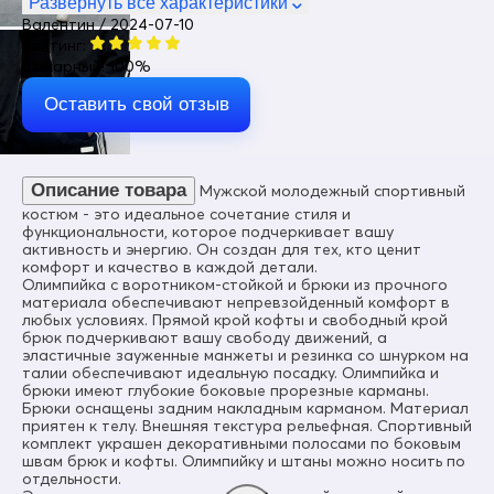
Развернуть все характеристики
Валентин / 2024-07-10
Цвет
Рейтинг:
Черный
Шикарный! 100%
Материал
Волокно, Трикотаж, Полиэстер, Экологичные материалы;
Оставить свой отзыв
Состав
100% Полиэстер
Материал подкладки
Описание товара
Мужской молодежный спортивный
Полиэстер
костюм - это идеальное сочетание стиля и
функциональности, которое подчеркивает вашу
Материал подкладки брюк
активность и энергию. Он создан для тех, кто ценит
Полиэстер
комфорт и качество в каждой детали.
Олимпийка с воротником-стойкой и брюки из прочного
Коллекция
материала обеспечивают непревзойденный комфорт в
Весна-лето 2024
любых условиях. Прямой крой кофты и свободный крой
брюк подчеркивают вашу свободу движений, а
Диапазон температур
эластичные зауженные манжеты и резинка со шнурком на
°С от + 5° до + 25°
талии обеспечивают идеальную посадку. Олимпийка и
брюки имеют глубокие боковые прорезные карманы.
Особенность ткани
Брюки оснащены задним накладным карманом. Материал
Гипоаллергенная/Дышащая
приятен к телу. Внешняя текстура рельефная. Спортивный
комплект украшен декоративными полосами по боковым
Внутренние швы
швам брюк и кофты. Олимпийку и штаны можно носить по
Прошиты
отдельности.