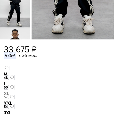
33 675 ₽
936₽
x 36 мес.
M
48
L
50
XL
52
XXL
54
3XL