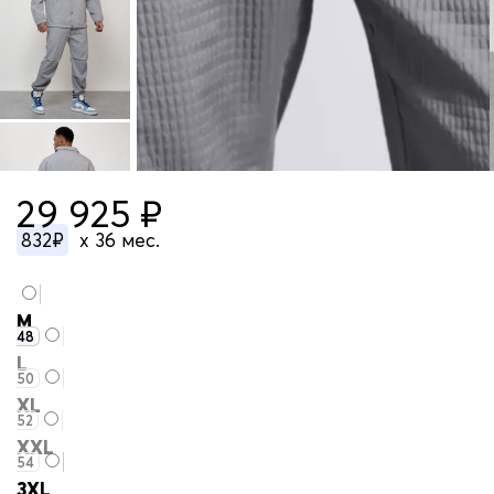
29 925 ₽
832₽
x 36 мес.
M
48
L
50
XL
52
XXL
54
3XL