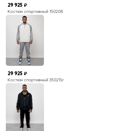
29 925
₽
Костюм спортивный 15020B
29 925
₽
Костюм спортивный 35021Sr
Особенности брюк
— свободное облегание бедер; — прямой или слегка
сужающийся книзу крой