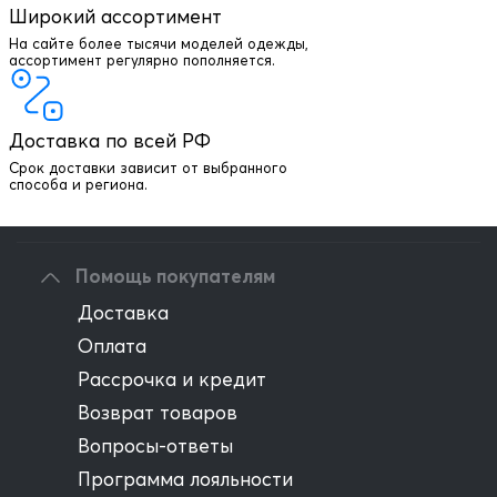
Широкий ассортимент
На сайте более тысячи моделей одежды,
+7 903 003 03 79
ассортимент регулярно пополняется.
Онлайн консультация
Доставка по всей РФ
Написать директору
Срок доставки зависит от выбранного
способа и региона.
Оптовым клиентам
Помощь покупателям
Доставка
Оплата
Рассрочка и кредит
Возврат товаров
Вопросы-ответы
Программа лояльности