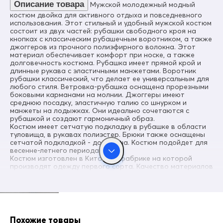
Прорезной
Описание товара
Мужской молодежный модный
Благодаря универсальной посадке костюм подойдет парням и
костюм двойка для активного отдыха и повседневного
Вид принта
мужчинам с различным типом фигур.
использования. Этот стильный и удобный мужской костюм
Вафельный - Однотонный - Принт/Логотип
состоит из двух частей: рубашки свободного кроя на
кнопках с классическим рубашечным воротником, а также
Форма воротника
джоггеров из прочного полиэфирного волокна. Этот
Классический
материал обеспечивает комфорт при носке, а также
долговечность костюма. Рубашка имеет прямой крой и
Вид одежды
длинные рукава с эластичными манжетами. Воротник
Свободная модель
рубашки классический, что делает ее универсальным для
любого стиля. Ветровка-рубашка оснащена прорезными
Стиль
Спортивный, повседневный, вечерний
боковыми карманами на молнии. Джоггеры имеют
среднюю посадку, эластичную талию со шнурком и
Особенности модели
манжеты на лодыжках. Они идеально сочетаются с
Молодежная
рубашкой и создают гармоничный образ.
Костюм имеет сетчатую подкладку в рубашке в области
Опции капюшона
туловища, в рукавах полиэстер. Брюки также оснащены
Без капюшона
сетчатой подкладкой - до колена. Костюм подойдет для
весенне-летнего периода.
Фиксаторы
Костюм изготовлен в Китае, на фабрике на которой
На брюках/По низу олимпийки
производят одежду первого сорта. Качество материалов
и пошива гарантирует долговечность и сохранение
Комплектация
формы даже после многочисленных стирок. Перед первым
Олимпика, брюки
использованием рекомендуем отпарить изделие для
лучшего вида и формы, а также следовать инструкциям
Цвет комплекта
по уходу для поддержания качества и внешнего вида.
хаки, черный, серый, коричневый
Рекомендована стирка при 30 градусах с отжимом до
Похожие товары
800 оборотов Благодарим Вас за выбор нашей