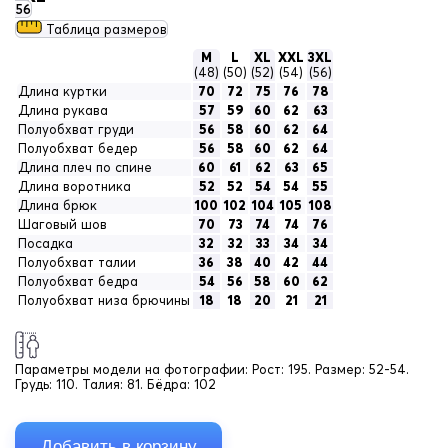
56
Таблица размеров
M
L
XL
XXL
3XL
(48)
(50)
(52)
(54)
(56)
Длина куртки
70
72
75
76
78
Длина рукава
57
59
60
62
63
Полуобхват груди
56
58
60
62
64
Полуобхват бедер
56
58
60
62
64
Длина плеч по спине
60
61
62
63
65
Длина воротника
52
52
54
54
55
Длина брюк
100
102
104
105
108
Шаговый шов
70
73
74
74
76
Посадка
32
32
33
34
34
Полуобхват талии
36
38
40
42
44
Полуобхват бедра
54
56
58
60
62
Полуобхват низа брючины
18
18
20
21
21
Параметры модели на фотографии:
Рост: 195. Размер: 52-54.
Грудь: 110. Талия: 81. Бёдра: 102