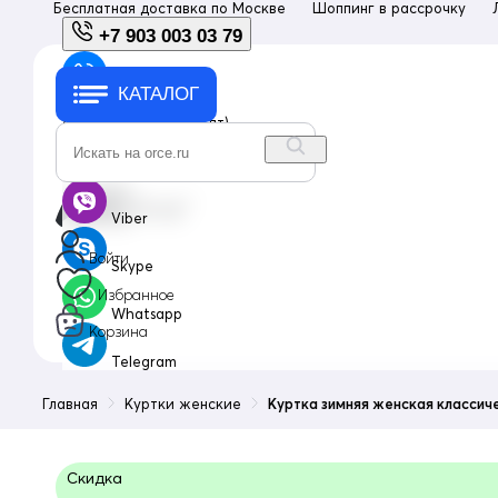
Бесплатная доставка по
Москве
Шоппинг в рассрочку
+7 903 003 03 79
КАТАЛОГ
+7 903 003 03 79
с 10:00 до 18:00 (пн-пт)
info@orce.ru
Viber
Войти
Skype
Избранное
Whatsapp
Корзина
Telegram
Главная
Куртки женские
Куртка зимняя женская классич
Скидка