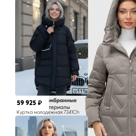
Рисунок
Однотонный
Фиксаторы
На капюшоне/по бокам
Длина подола
Средняя длина
Внутренние карманы
Есть
Длина одежды
до колена
Коллекция
Осень-зима 2025
Покрой
Прямой/Свободный
Тип рукава
59 925
₽
Длинный (манжеты)
Куртка молодежная 7341Ch
Опции капюшона
Не съемный
Внутренние швы
Проклеены/Прошиты