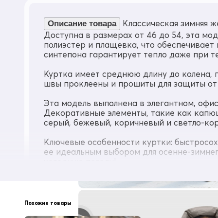
Материал подкладки капюшона
Полиэстер
Классическая зимняя ж
Описание товара
Доступна в размерах от 46 до 54, эта м
Материал подкладки кармана
полиэстер и плащевка, что обеспечивает
Полиэстер
синтепона гарантирует тепло даже при те
Материал наполнителя
Синтепон
Куртка имеет среднюю длину до колена, 
Плотность утеплителя (г/кв.м)
швы проклеены и прошиты для защиты от 
200
Эта модель выполнена в элегантном, офи
Диапазон температуры С°
Декоративные элементы, такие как капюш
от + 5° до - 20°
серый, бежевый, коричневый и светло-ко
Утеплитель гр
от 380 до 480
Ключевые особенности куртки: быстросо
ее идеальным выбором для осенне-зимнег
Рост
от 160 до 190
холодную погоду!
Воротник
капюшон
Тип упаковки
Похожие товары
Пакет