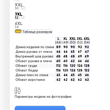
XXL
50
3XL
52
4XL
54
Таблица размеров
L
XL
XXL
3XL
4XL
(46)
(48)
(50)
(52)
(54)
Длина изделия по спине
89
90
90
92
92
Длина рукава от плеча
64
64
65
67
67
Внутренний шов рукава
48
48
48
49
49
Обхват рукава в плече
40
40
42
44
44
Обхват груди
112
116
120
124
128
Обхват бедер
116
120
124
128
132
Длина плеч по спине
43
44
45
45
46
Обхват воротника
62
62
62
62
62
Параметры модели на фотографии: