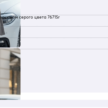
пюшоном серого цвета 7671Sr
евка, Болонь, Экологичные материалы