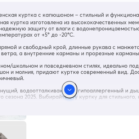
енская куртка с капюшоном – стильный и функциона
одная куртка изготовлена из высококачественных ме
 надежную защиту от влаги с водонепроницаемостью 
мпературах от +5° до -20°C.
прямой и свободный крой, длинные рукава с манжет
ветра, а внутренние карманы и прорезные карманы 
сном/школьном и повседневном стилях, идеально под
он и молния, придают куртке современный вид. Дост
ричневый.
хнущий, водоотталкивающий, гипоаллергенный и дыш
о сезона 2025. Выбирайте эту куртку для стильного