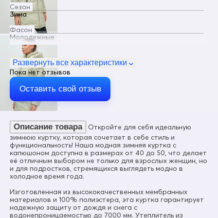
Сезон
Зима
Фасон
Молодежные
Пол
Женский
Развернуть все характеристики
Пока нет отзывов
Цвет
Салатовый
Оставить свой отзыв
Материал
Мембранные материалы, Полиэстер, Плащевка, Болонь,
Экологичные материалы
Описание товара
Откройте для себя идеальную
Состав
100% Полиэстер
зимнюю куртку, которая сочетает в себе стиль и
функциональность! Наша модная зимняя куртка с
Материал подкладки
капюшоном доступна в размерах от 40 до 50, что делает
Полиэстер
её отличным выбором не только для взрослых женщин, но
и для подростков, стремящихся выглядеть модно в
Материал подкладки капюшона
холодное время года.
Полиэстер
Изготовленная из высококачественных мембранных
Материал подкладки кармана
материалов и 100% полиэстера, эта куртка гарантирует
Полиэстер
надежную защиту от дождя и снега с
водонепроницаемостью до 7000 мм. Утеплитель из