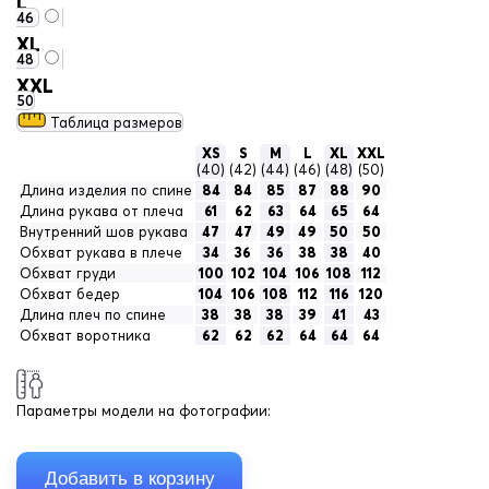
L
46
XL
48
XXL
50
Таблица размеров
XS
S
M
L
XL
XXL
(40)
(42)
(44)
(46)
(48)
(50)
Длина изделия по спине
84
84
85
87
88
90
Длина рукава от плеча
61
62
63
64
65
64
Внутренний шов рукава
47
47
49
49
50
50
Обхват рукава в плече
34
36
36
38
38
40
Обхват груди
100
102
104
106
108
112
Обхват бедер
104
106
108
112
116
120
Длина плеч по спине
38
38
38
39
41
43
Обхват воротника
62
62
62
64
64
64
Параметры модели на фотографии: