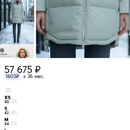
57 675 ₽
1603₽
x 36 мес.
XS
40
S
42
M
44