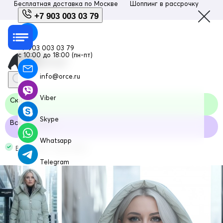
Бесплатная доставка по
Москве
Шоппинг в рассрочку
Люб
+7 903 003 03 79
+7 903 003 03 79
с 10:00 до 18:00 (пн-пт)
info@orce.ru
Viber
Скидка
Skype
Все размеры
Whatsapp
В наличии Код: 3193Sl
Telegram