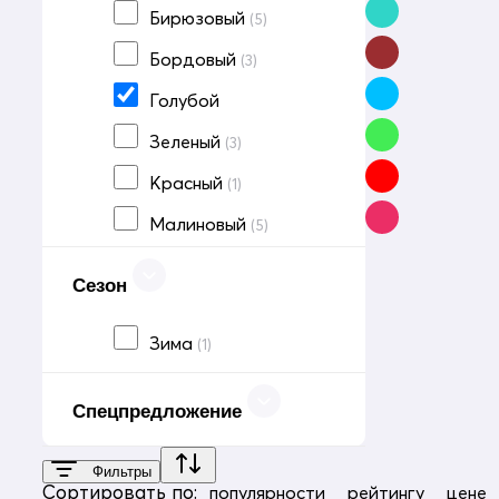
Бирюзовый
(5)
Бордовый
(3)
Голубой
Зеленый
(3)
Красный
(1)
Малиновый
(5)
Оранжевый
(1)
Сезон
Персиковый
(1)
Зима
(1)
Розовый
(10)
Серый
(1)
Спецпредложение
Темно-фиолетовый
(3)
Фиолетовый
(12)
Фильтры
Сортировать по:
популярности
рейтингу
цене