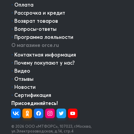
⋅
Оплата
⋅
Рассрочка и кредит
⋅
Возврат товаров
⋅
Вопросы-ответы
⋅
Программа лояльности
О магазине orce.ru
⋅
Контактная информация
⋅
Почему покупают у нас?
⋅
Видео
⋅
Отзывы
⋅
Новости
⋅
Сертификация
Присоединяйтесь!
© 2026 OOO «МТФОРС»
,
107023, г.Москва,
ул.Электрозаводская, д.14, стр.4