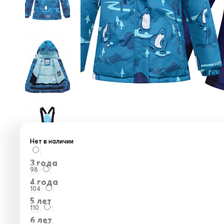
Нет в наличии
3 года
98
4 года
104
5 лет
110
6 лет