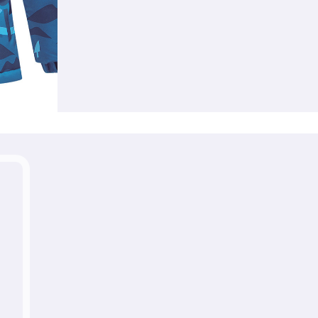
льные материалы, Полиэстер, Плащевка, Тефлон, Хл