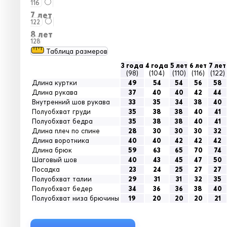
116
7 лет
122
8 лет
128
Таблица размеров
3 года
4 года
5 лет
6 лет
7 лет
(98)
(104)
(110)
(116)
(122)
Длина куртки
49
54
54
56
58
Длина рукава
37
40
40
42
44
Внутренний шов рукава
33
35
34
38
40
Полуобхват груди
35
38
38
40
41
Полуобхват бедра
35
38
38
40
41
Длина плеч по спине
28
30
30
30
32
Длина воротника
40
40
42
42
42
Длина брюк
59
63
65
70
74
Шаговый шов
40
43
45
47
50
Посадка
23
24
25
27
27
Полуобхват талии
29
31
31
32
35
Полуобхват бедер
34
36
36
38
40
Полуобхват низа брючины
19
20
20
20
21