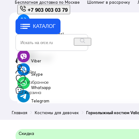
Бесплатная доставка по
Москве
Шоппинг в рассрочку
+7 903 003 03 79
КАТАЛОГ
+7 903 003 03 79
с 10:00 до 18:00 (пн-пт)
info@orce.ru
Viber
Войти
Skype
Избранное
Whatsapp
Корзина
Telegram
Главная
Костюмы для девочек
Горнолыжный костюм Valia
Скидка