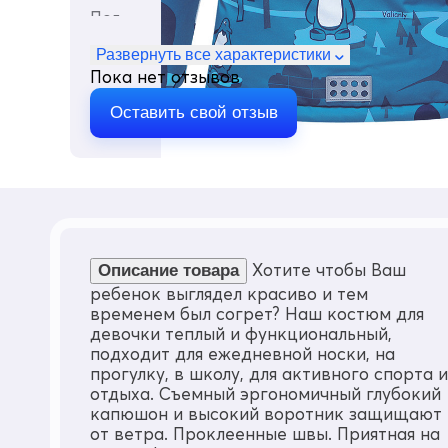
Пол
Девочка
Развернуть все характеристики
Цвет
Пока нет отзывов
Голубой
Материал
Оставить свой отзыв
Gore-tex, Мембранные материалы, Натура
Состав
100% Полиэстер
Внутренние швы
Проклеены
Тип кармана
Прорезной
Хотите чтобы Ваш
Описание товара
ребенок выглядел красиво и тем
Утеплитель
временем был согрет? Наш костюм для
Тинсулейт
девочки теплый и функциональный,
Утеплитель в граммах
подходит для ежедневной носки, на
от 200 до 295
прогулку, в школу, для активного спорта и
Рассчитан
отдыха. Съемный эргономичный глубокий
от + 5° до -30° градусов
капюшон и высокий воротник защищают
от ветра. Проклеенные швы. Приятная на
Коллекция