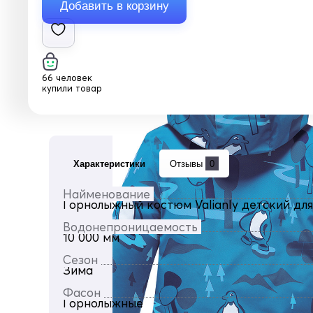
66 человек
купили товар
Характеристики
Отзывы
0
Найменование
Горнолыжный костюм Valianly детский для
Водонепроницаемость
10 000 мм
Сезон
Зима
Фасон
Горнолыжные