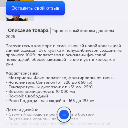
Цвет
Желтый
Оставить свой отзыв
Материал
Мембранные материалы, Полиэстер, Плащевка, Тефлон
Состав
Описание товара
Горнолыжный костюм для зимы
100% полиэстер
2025
Материал подкладки куртки
Флис/Полиэстер/Фольгированная ткань
Погрузитесь в комфорт и стиль с нашей новой коллекцией
зимней одежды! Эта куртка и полукомбинезон созданы из
Материал подкладки капюшона
прочного 100% полиэстера и оснащены флисовой
Фольгированная ткань
подкладкой, обеспечивающей тепло и уют в холодные
дни.
Материал подкладки полукомбинезона
Ткань/Полиэстер
Характеристики:
- Материалы: Флис, полиэстер, фольгированная ткань
Материал подкладки воротника
- Наполнитель: Синтепон (от 520 до 660 гр)
Флис/Полиэстер
- Температурный диапазон: от +5° до -25°C
- Водонепроницаемость: 10 000 мм
Коллекция
- Покрой: Свободный
Осень-зима 2025
- Рост: Подходит для людей от 165 до 195 см
Материал наполнителя
Детали дизайна:
Синтепон
- Съемный капюшон и регулируемые бретели
- Внутренние карманы для удобства
Диапазон температур
- Проклеенные внутренние швы для дополнительной
°С от + 5° до -25°