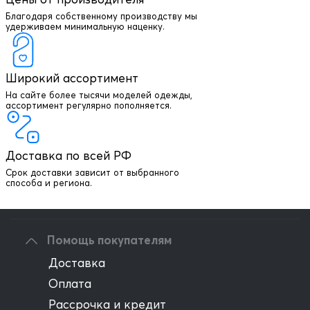
Благодаря собственному производству мы
удерживаем минимальную наценку.
Широкий ассортимент
На сайте более тысячи моделей одежды,
+7 903 003 03 79
ассортимент регулярно пополняется.
Онлайн консультация
Доставка по всей РФ
Написать директору
Срок доставки зависит от выбранного
способа и региона.
Оптовым клиентам
Помощь покупателям
Доставка
Оплата
Рассрочка и кредит