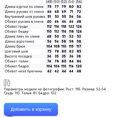
(48)
(50)
(52)
(54)
(56)
Длина куртки по спине
75
77
79
80
82
Длина рукава от плеча
66
68
69
71
72
Внутренний шов рукава
51
53
55
56
56
Обхват рукава в плече
40
46
46
46
48
Обхват груди
112
114
118
122
126
Обхват бедер
110
112
116
118
124
Длина плеч по спине
48
50
51
52
53
Длина воротника
56
56
58
58
58
Длина брюк
104
108
110
115
117
Шаговый шов
75
78
80
82
85
Высота посадка
34
35
35
36
38
Обхват талии
74
78
80
84
86
Обхват бедра
104
106
110
116
120
Обхват низа брючины
42
42
44
44
48
Параметры модели на фотографии:
Рост: 195. Размер: 52-54.
Грудь: 110. Талия: 81. Бёдра: 102