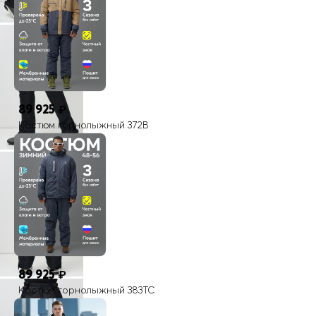
Страна производителя
Китай
На всех моделях верхней одежды MTFORCE присутствуют
светоотражающие элементы
89 925
₽
Костюм горнолыжный 372B
89 925
₽
Костюм горнолыжный 383TC