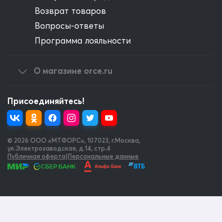
Возврат товаров
Вопросы-ответы
Программа лояльности
О магазине orce.ru
Присоединяйтесь!
© 2026 OOO «МТФОРС»
,
107023, г.Москва,
ул.Электрозаводская, д.14, стр.4
Публичная оферта
|
Персональные данные