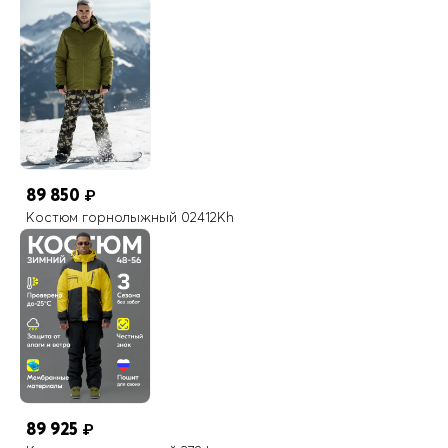
89 850
₽
Костюм горнолыжный 02412Kh
89 925
₽