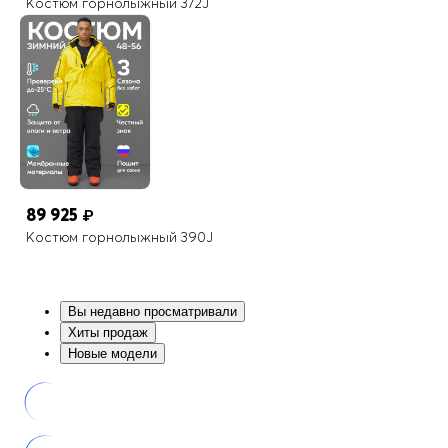
Костюм горнолыжный 372J
89 925
₽
Костюм горнолыжный 390J
Вы недавно просматривали
Хиты продаж
Новые модели