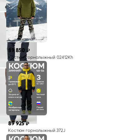
89 850
₽
Костюм горнолыжный 02412Kh
89 925
₽
Костюм горнолыжный 372J