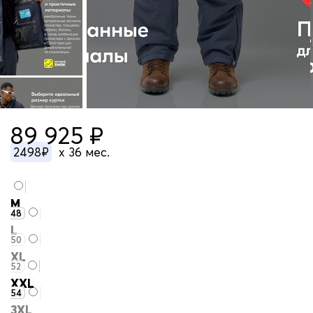
89 925 ₽
2498₽
x 36 мес.
M
48
L
50
XL
52
XXL
54
3XL