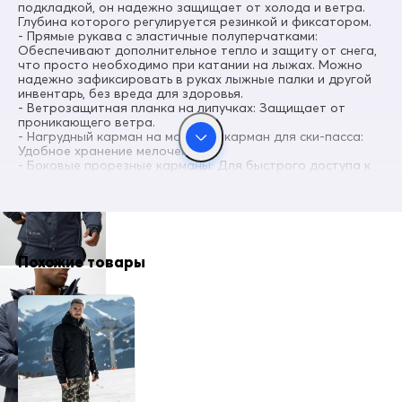
подкладкой, он надежно защищает от холода и ветра.
Глубина которого регулируется резинкой и фиксатором.
Рост
- Прямые рукава с эластичные полуперчатками:
от 155 до 195
Обеспечивают дополнительное тепло и защиту от снега,
что просто необходимо при катании на лыжах. Можно
Коллекция
надежно зафиксировать в руках лыжные палки и другой
Осень-зима 2024
инвентарь, без вреда для здоровья.
- Ветрозащитная планка на липучках: Защищает от
Материал наполнителя
Синтепон
проникающего ветра.
- Нагрудный карман на молнии и карман для ски-пасса:
Диапазон температур °С
Удобное хранение мелочей.
от + 5° до -25°
- Боковые прорезные карманы: Для быстрого доступа к
необходимым вещам.
Плотность утеплителя (г/кв.м)
- Регулируемые манжеты на липучках: Позволяют
260
подогнать длину рукава по размеру.
- Фиксатор-утяжка подола куртки: Обеспечивает
Утеплитель, гр
идеальную посадку.
от 780 до 880 гр
- Двойной замок: Для надежности и удобства.
Похожие товары
- Снегозащитная юбка: Защищает от попадания снега и
Внутренние швы
ветра внутрь .
Проклеены
- Два внутренних кармана: Для хранения ценных вещей,
например для горнолыжных очков.
Длина подола
- Подкладка из полиэстера, флиса и омни-хит:
Средняя длина
Обеспечивает дополнительное тепло и комфорт.
- Светоотражающие элементы: значительно повышает
Внутренние карманы
безопасность в условиях низкой освещенности и
Есть
помогает предотвратить несчастные случаи. Помогают
выделяться из толпы.