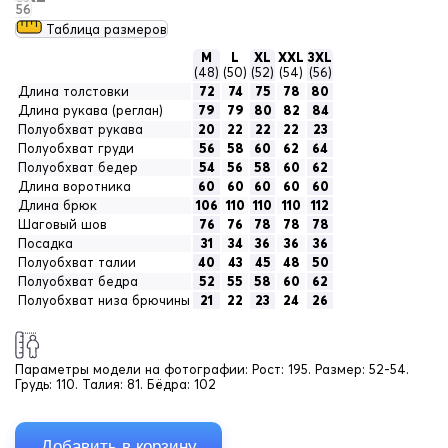
56
Таблица размеров
M
L
XL
XXL
3XL
(48)
(50)
(52)
(54)
(56)
Длина толстовки
72
74
75
78
80
Длина рукава (реглан)
79
79
80
82
84
Полуобхват рукава
20
22
22
22
23
Полуобхват груди
56
58
60
62
64
Полуобхват бедер
54
56
58
60
62
Длина воротника
60
60
60
60
60
Длина брюк
106
110
110
110
112
Шаговый шов
76
76
78
78
78
Посадка
31
34
36
36
36
Полуобхват талии
40
43
45
48
50
Полуобхват бедра
52
55
58
60
62
Полуобхват низа брючины
21
22
23
24
26
Параметры модели на фотографии:
Рост: 195. Размер: 52-54.
Грудь: 110. Талия: 81. Бёдра: 102