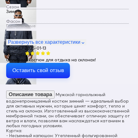
Сезон
Зима
Фасон
Горнолыжные
Пол
Мужской
Развернуть все характеристики
Давид / 2025-01-13
Цвет
Рейтинг:
Темно-серый
Отличный костюм для отдыха на склонах!
Материал
Мембранные материалы, Натуральные материалы,
Оставить свой отзыв
Полиэстер, Плащевка, Тефлон, Болонь, Экологичные
материалы
Состав
100% Полиэстер
Описание товара
Мужской горнолыжный
водонепроницаемый костюм зимний — идеальный выбор
Материал подкладки куртки
для активных мужчин, которые ценят комфорт, тепло и
Полиэстер/Флис/Omni-heat
стиль на склонах. Изготовленный из высококачественной
мембранной ткани, он обеспечивает отличную защиту от
Материал подкладки капюшона
ветра и влаги, позволяя вам наслаждаться катанием в
Omni-heat
любых погодных условиях.
Куртка:
Материал подкладки полукомбинезона
- Несъемный капюшон: Утепленный фольгированной
Флис/Полиэстер