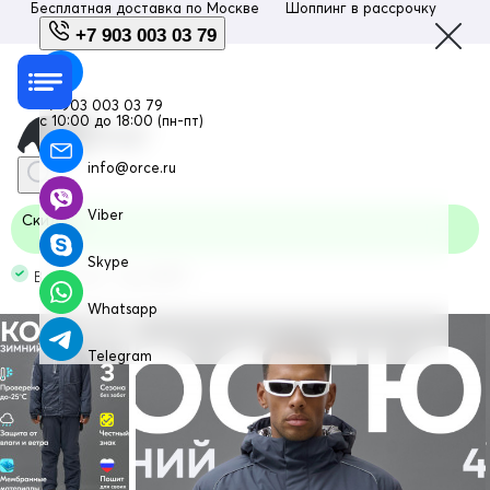
Бесплатная доставка по
Москве
Шоппинг в рассрочку
Люб
+7 903 003 03 79
+7 903 003 03 79
с 10:00 до 18:00 (пн-пт)
info@orce.ru
Viber
Скидка
Skype
В наличии Код: 383TC
Whatsapp
Telegram