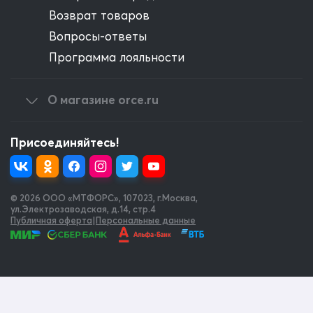
Возврат товаров
Вопросы-ответы
Программа лояльности
О магазине orce.ru
Присоединяйтесь!
© 2026 OOO «МТФОРС»
,
107023, г.Москва,
ул.Электрозаводская, д.14, стр.4
Публичная оферта
|
Персональные данные