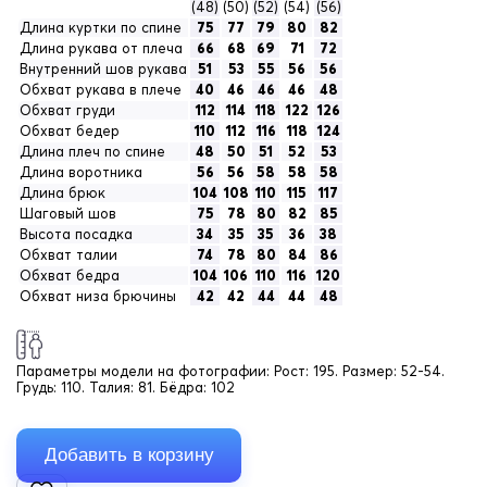
(48)
(50)
(52)
(54)
(56)
Длина куртки по спине
75
77
79
80
82
Длина рукава от плеча
66
68
69
71
72
Внутренний шов рукава
51
53
55
56
56
Обхват рукава в плече
40
46
46
46
48
Обхват груди
112
114
118
122
126
Обхват бедер
110
112
116
118
124
Длина плеч по спине
48
50
51
52
53
Длина воротника
56
56
58
58
58
Длина брюк
104
108
110
115
117
Шаговый шов
75
78
80
82
85
Высота посадка
34
35
35
36
38
Обхват талии
74
78
80
84
86
Обхват бедра
104
106
110
116
120
Обхват низа брючины
42
42
44
44
48
Параметры модели на фотографии:
Рост: 195. Размер: 52-54.
Грудь: 110. Талия: 81. Бёдра: 102