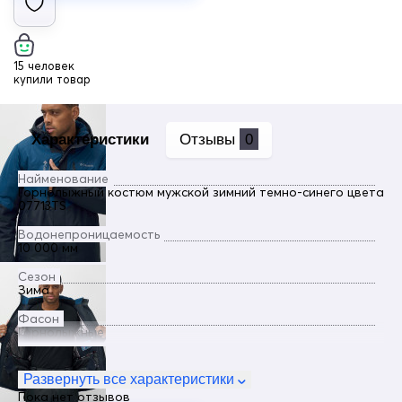
15 человек
купили товар
Характеристики
Отзывы
0
Найменование
Горнолыжный костюм мужской зимний темно-синего цвета
07713TS
Водонепроницаемость
10 000 мм
Сезон
Зима
Фасон
Горнолыжные
Пол
Мужской
Развернуть все характеристики
Пока нет отзывов