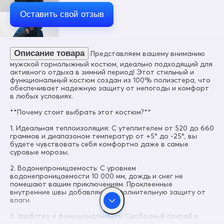
Цвет
Темно-синий
Оставить свой отзыв
Материал
Мембранные материалы, Полиэстер, Плащевка, Тефлон
Состав
Описание товара
Представляем вашему вниманию
100% полиэстер
мужской горнолыжный костюм, идеально подходящий для
Материал подкладки куртки
активного отдыха в зимний период! Этот стильный и
Флис/Полиэстер/Фольгированная ткань
функциональный костюм создан из 100% полиэстера, что
обеспечивает надежную защиту от непогоды и комфорт
Материал подкладки капюшона
в любых условиях.
Фольгированная ткань
**Почему стоит выбрать этот костюм?**
Материал подкладки полукомбинезона
Ткань/Полиэстер
1. Идеальная теплоизоляция: С утеплителем от 520 до 660
граммов и диапазоном температур от +5° до -25°, вы
Материал подкладки воротника
будете чувствовать себя комфортно даже в самые
Флис/Полиэстер
суровые морозы.
Коллекция
2. Водонепроницаемость: С уровнем
Осень-зима 2025
водонепроницаемости 10 000 мм, дождь и снег не
помешают вашим приключениям. Проклеенные
Материал наполнителя
внутренние швы добавляют дополнительную защиту от
Синтепон
влаги.
Диапазон температур °С
3. Удобство и функциональность: Свободный покрой и
от + 5° до -25°