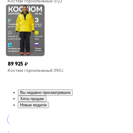
Костюм горнолыжный 372J
89 925
₽
Костюм горнолыжный 390J
Вы недавно просматривали
Хиты продаж
Новые модели