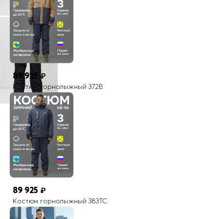
Страна производителя
Китай
На всех моделях верхней одежды MTFORCE присутствуют
светоотражающие элементы
89 925
₽
Костюм горнолыжный 372B
89 925
₽
Костюм горнолыжный 383TC