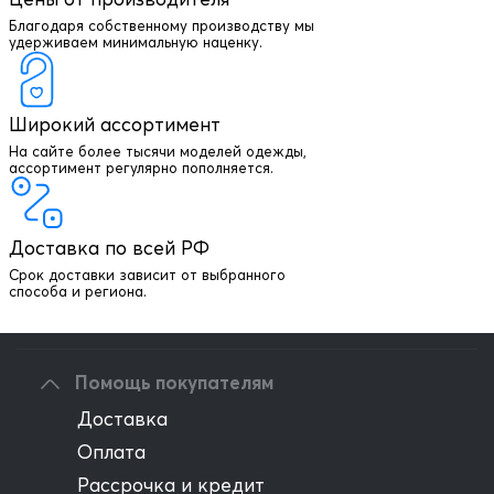
Благодаря собственному производству мы
удерживаем минимальную наценку.
Широкий ассортимент
На сайте более тысячи моделей одежды,
+7 903 003 03 79
ассортимент регулярно пополняется.
Онлайн консультация
Доставка по всей РФ
Написать директору
Срок доставки зависит от выбранного
способа и региона.
Оптовым клиентам
Помощь покупателям
Доставка
Оплата
Рассрочка и кредит