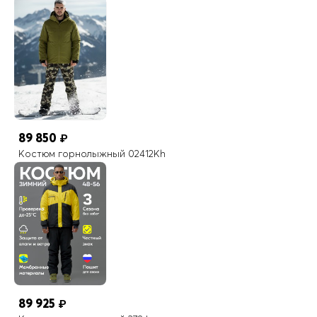
89 850
₽
Костюм горнолыжный 02412Kh
89 925
₽