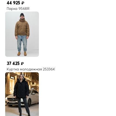
44 925
₽
Парка 9568R
37 425
₽
Куртка молодежная 25336K