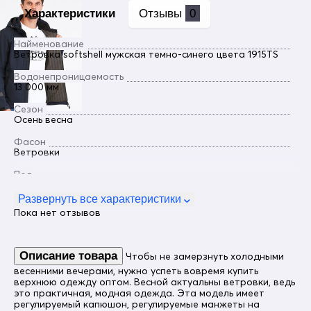
Характеристики
Отзывы
0
Найменование
Ветровка softshell мужская темно-синего цвета 1915TS
Водонепроницаемость
13 000 мм
Сезон
Осень весна
Фасон
Ветровки
Пол
Мужской
Развернуть все характеристики
Цвет
Пока нет отзывов
Темно-синий
Ткань
Софтшелл (softshell)
Описание товара
Чтобы не замерзнуть холодными
весенними вечерами, нужно успеть вовремя купить
Материал подкладки
верхнюю одежду оптом. Весной актуальны ветровки, ведь
флис
это практичная, модная одежда. Эта модель имеет
регулируемый капюшон, регулируемые манжеты на
Тип кармана