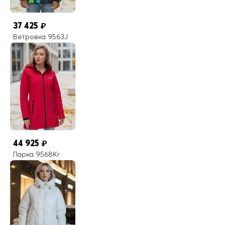
37 425
₽
Ветровка 9563J
44 925
₽
Парка 9568Kr