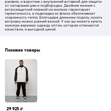
прорезной
рукавах, и воротник с внутренней вставкой для защиты
от натирания шеи и подбородка. Двойная молния с
Утеплитель
ветрозащитной планкой на кнопках гарантирует
отсутствует
герметичность, а подкладка из флиса обеспечивает
сохранность тепла. Благодаря длинному подолу, носить
Рассчитан
ветровку можно ранней весной. У нас вы можете купить
от 0 до + 20 градусов
мужскую верхнюю одежду оптом, которая отличается
качеством, и выгодной ценой.
Вид застежки
молния, кнопки
Покрой
прямой
Похожие товары
Особенность ткани
плотная
Комплектация
куртка, капюшон
Воротник
стойка
Внутренние карманы
нет
Конструктивность элемента
капюшон
29 925
₽