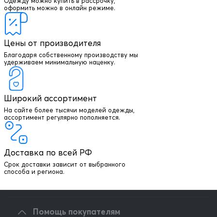
Одежду можно купить в рассрочку,
оформить можно в онлайн режиме.
Цены от производителя
Благодаря собственному производству мы
удерживаем минимальную наценку.
Широкий ассортимент
На сайте более тысячи моделей одежды,
+7 903 003 03 79
ассортимент регулярно пополняется.
Онлайн консультация
Доставка по всей РФ
Написать директору
Срок доставки зависит от выбранного
способа и региона.
Оптовым клиентам
Помощь покупателям