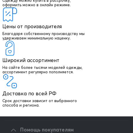
Одежду можно купить в рассрочку,
оформить можно в онлайн режиме.
Цены от производителя
Благодаря собственному производству мы
удерживаем минимальную наценку.
Широкий ассортимент
На сайте более тысячи моделей одежды,
+7 903 003 03 79
ассортимент регулярно пополняется.
Онлайн консультация
Доставка по всей РФ
Написать директору
Срок доставки зависит от выбранного
способа и региона.
Оптовым клиентам
Помощь покупателям