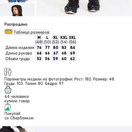
Распродано
Таблица размеров
M
L
XL
XXL
3XL
(48)
(50)
(52)
(54)
(56)
Длина изделия
76
77
80
83
84
Длина рукава
64
66
67
68
69
Объём груди
53
56
59
60
62
Параметры модели на фотографии:
Рост: 182. Размер: 48.
Грудь: 103. Талия: 80. Бёдра: 97
44 человека
купили товар
Покупай
со
Сбербанком