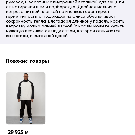
прорезной
рукавах, и воротник с внутренней вставкой для защиты
от натирания шеи и подбородка. Двойная молния с
Утеплитель
ветрозащитной планкой на кнопках гарантирует
отсутствует
герметичность, а подкладка из флиса обеспечивает
сохранность тепла. Благодаря длинному подолу, носить
Рассчитан
ветровку можно ранней весной. У нас вы можете купить
от 0 до + 20 градусов
мужскую верхнюю одежду оптом, которая отличается
качеством, и выгодной ценой.
Вид застежки
молния, кнопки
Покрой
прямой
Похожие товары
Особенность ткани
плотная
Комплектация
куртка, капюшон
Воротник
стойка
Внутренние карманы
нет
Конструктивность элемента
капюшон
29 925
₽