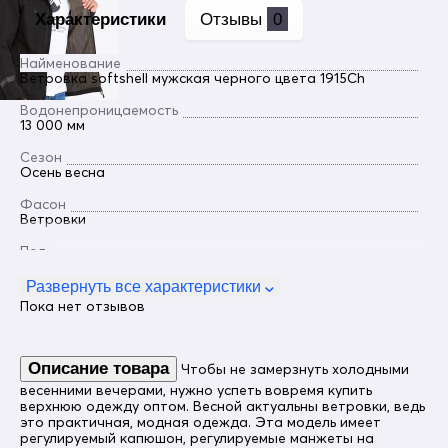
Характеристики
Отзывы
0
Найменование
Ветровка softshell мужская черного цвета 1915Ch
Водонепроницаемость
13 000 мм
Сезон
Осень весна
Фасон
Ветровки
Пол
Мужской
Развернуть все характеристики
Цвет
Пока нет отзывов
Черный
Ткань
Софтшелл (softshell)
Описание товара
Чтобы не замерзнуть холодными
весенними вечерами, нужно успеть вовремя купить
Материал подкладки
верхнюю одежду оптом. Весной актуальны ветровки, ведь
флис
это практичная, модная одежда. Эта модель имеет
регулируемый капюшон, регулируемые манжеты на
Тип кармана