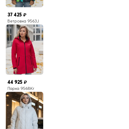
37 425
₽
Ветровка 9563J
44 925
₽
Парка 9568Kr