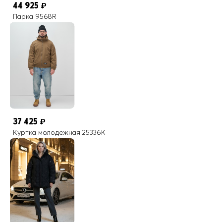
44 925
₽
Парка 9568R
37 425
₽
Куртка молодежная 25336K