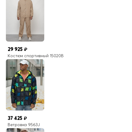
29 925
₽
Костюм спортивный 15020B
37 425
₽
Ветровка 9563J