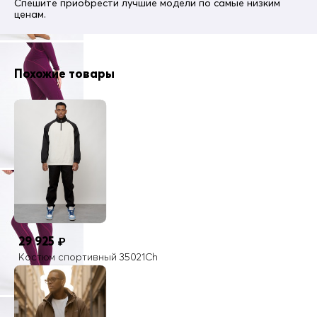
розовый, фиолетовый
Спешите приобрести лучшие модели по самые низким
ценам.
Страна производитель
КНР
На всех моделях верхней одежды MTFORCE присутствуют
светоотражающие элементы
Похожие товары
29 925
₽
Костюм спортивный 35021Ch