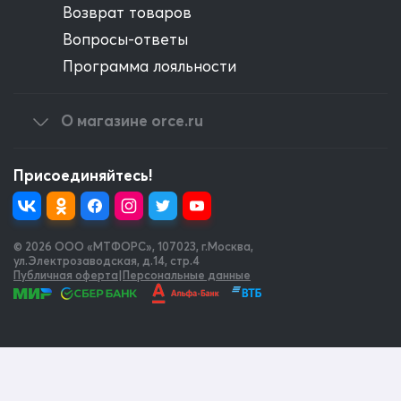
Возврат товаров
Вопросы-ответы
Программа лояльности
О магазине orce.ru
Присоединяйтесь!
© 2026 OOO «МТФОРС»
,
107023, г.Москва,
ул.Электрозаводская, д.14, стр.4
Публичная оферта
|
Персональные данные