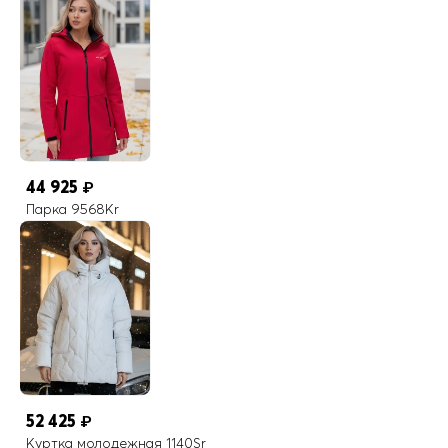
44 925
₽
Парка 9568Kr
52 425
₽
Куртка молодежная 1140Sr