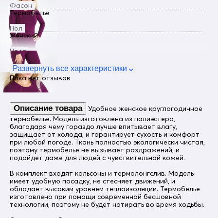
Фасон
Термобелье
Пол
Женский
Цвет
Фиолетовый
Развернуть все характеристики
Состав
Пока нет отзывов
92% полиэстер, 8% Фибра
Особенность ткани
однослойное
Описание товара
Удобное женское круглогодичное
термобелье. Модель изготовлена из полиэстера,
Тип рукава
благодаря чему гораздо лучше впитывает влагу,
длинные
защищает от холода, и гарантирует сухость и комфорт
при любой погоде. Ткань полностью экологически чистая,
Особенности белья
плоские швы
поэтому термобелье не вызывает раздражений, и
подойдет даже для людей с чувствительной кожей.
Стиль
спортивный, каждодневный
В комплект входят кальсоны и термолонгслив. Модель
имеет удобную посадку, не стесняет движений, и
Комплектация
обладает высоким уровнем теплоизоляции. Термобелье
кальсоны, термолонгслив
изготовлено при помощи современной бесшовной
технологии, поэтому не будет натирать во время ходьбы.
Цвет