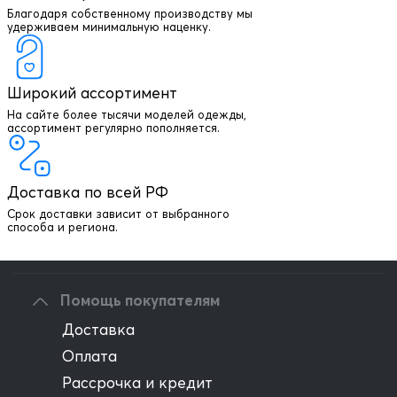
Благодаря собственному производству мы
удерживаем минимальную наценку.
Широкий ассортимент
На сайте более тысячи моделей одежды,
+7 903 003 03 79
ассортимент регулярно пополняется.
Онлайн консультация
Доставка по всей РФ
Написать директору
Срок доставки зависит от выбранного
способа и региона.
Оптовым клиентам
Помощь покупателям
Доставка
Оплата
Рассрочка и кредит