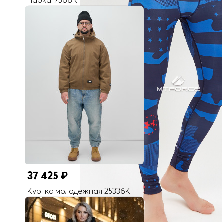
Парка 9568R
37 425
₽
Куртка молодежная 25336K