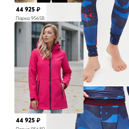
44 925
₽
Парка 9565B
44 925
₽