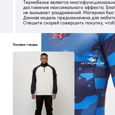
Термобелье является многофункциональным
спортивный, каждодневный
достижения максимального эффекта. Благо
Комплектация
не вызывает раздражений. Материал быст
кальсоны, термолонгслив
Данная модель предназначена для любите
Спешите скорей совершить покупку, что
Цвет
синий
Страна производитель
КНР
Похожие товары
На всех моделях верхней одежды MTFOR