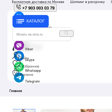
Бесплатная доставка по
Москве
Шоппинг в рассрочку
+7 903 003 03 79
КАТАЛОГ
+7 903 003 03 79
с 10:00 до 18:00 (пн-пт)
info@orce.ru
Viber
Войти
Skype
Избранное
Whatsapp
Корзина
Telegram
Главная