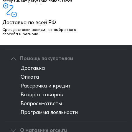
+7 903 003 03 79
ассортимент регулярно пополняется.
Онлайн консультация
Доставка по всей РФ
Написать директору
Срок доставки зависит от выбранного
способа и региона.
Оптовым клиентам
Помощь покупателям
Доставка
Оплата
Рассрочка и кредит
Возврат товаров
Вопросы-ответы
Программа лояльности
О магазине orce.ru