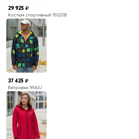
29 925
₽
Костюм спортивный 15020B
37 425
₽
Ветровка 9563J