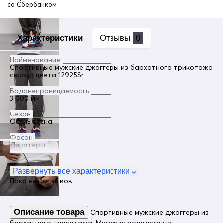
со
Сбербанком
Характеристики
Отзывы
0
Найменование
Спортивные мужские джоггеры из бархатного трикотажа
серого цвета 12925Sr
Водонепроницаемость
3 000 мм
Сезон
Осень весна
Фасон
Джоггеры
Пол
Мужской
Развернуть все характеристики
Пока нет отзывов
Цвет
Серый
Материал
Описание товара
Спортивные мужские джоггеры из
Бархат, Эластан, Трикотаж, Ткань, Натуральные
материалы, Экологичные материалы
бархатного трикотажа. Мужские молодежные