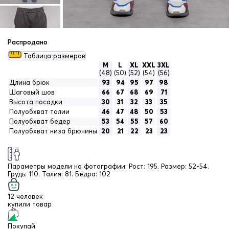
Распродано
Таблица размеров
M
L
XL
XXL
3XL
(48)
(50)
(52)
(54)
(56)
Длина брюк
93
94
95
97
98
Шаговый шов
66
67
68
69
71
Высота посадки
30
31
32
33
35
Полуобхват талии
46
47
48
50
53
Полуобхват бедер
53
54
55
57
60
Полуобхват низа брючины
20
21
22
23
23
Параметры модели на фотографии:
Рост: 195. Размер: 52-54.
Грудь: 110. Талия: 81. Бёдра: 102
12 человек
купили товар
Покупай