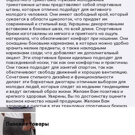
трикотажные штаны представляют собой спортивные
Состав
штаны, которые отлично подойдут для активного
94% полиэстер 6% эластан
молодого человека. Они имеют свободный крой, который
сужается в области щиколоток, что придает им
Материал подкладки
современный и стильный вид. Украшены декоративными
Без подкладки
вставками в боковых швах, по всей длине. Спортивные
брюки изготовлены из мягкого и приятного на ощупь
Внутренние швы
материала, что обеспечивает комфорт при ношении. Они
Прошиты
оснащены боковыми карманами, в которых можно удобно
хранить мелкие предметы, а также накладными
Материал наполнителя
карманами сзади, что добавляет им дополнительный
Без наполнителя
акцент. Эти спортивные брюки идеально подходят для
повседневной носки, так как они комфортны и практичны.
Вид застежки
Они также подходят для занятий спортом, так как
Без застежки
обеспечивают свободу движений и хорошую вентиляцию.
Сочетание стильного дизайна и функциональности
Тип кармана
делает эти бархатные джоггеры отличным выбором для
Прорезной/Накладные (боковой)
молодых людей, которые следят за модными тенденциями
и ведут активный образ жизни. Желаем Вам позитива и
Покрой брюк
крепкого здоровья. Уверены, Вы по достоинству оцените
Прямой/Зауженный
высокое качество нашей продукции. Желаем Вам
здоровья и счастья в этих трендовых спортивных брюках.
Вид принта
Однотонный - Принт/Лого - Надписи
Особенность ткани
Похожие товары
Гладкая