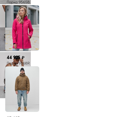
Парка 9565B
44 925
₽
Парка 9568R