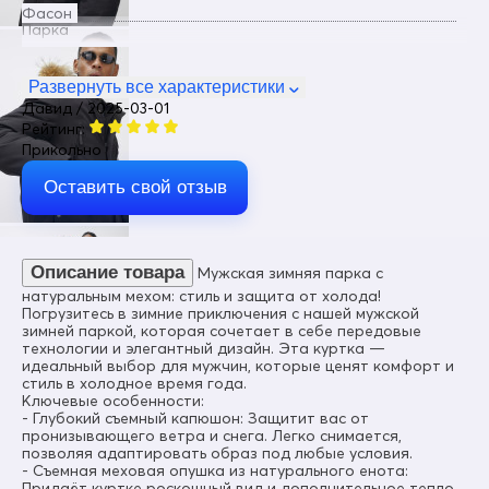
Фасон
Парка
Пол
Мужской
Развернуть все характеристики
Давид / 2025-03-01
Цвет
Рейтинг:
Черный
Прикольно
Материал
Мембранные материалы, Полиэстер, Тефлон, Плащевка
Оставить свой отзыв
Состав
100% Полиэстер
Материал подкладки
Описание товара
Мужская зимняя парка с
100% Полиэстер
натуральным мехом: стиль и защита от холода!
Погрузитесь в зимние приключения с нашей мужской
Материал подкладки воротника
зимней паркой, которая сочетает в себе передовые
100% Полиэстер/флис
технологии и элегантный дизайн. Эта куртка —
идеальный выбор для мужчин, которые ценят комфорт и
Материал наполнителя
стиль в холодное время года.
Тинсулейт
Ключевые особенности:
- Глубокий съемный капюшон: Защитит вас от
Плотность утеплителя (г/кв.м)
пронизывающего ветра и снега. Легко снимается,
290
позволяя адаптировать образ под любые условия.
- Съемная меховая опушка из натурального енота:
Диапазон температуры С°
Придаёт куртке роскошный вид и дополнительное тепло,