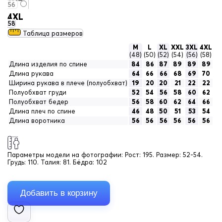
56
4XL
58
Таблица размеров
M
L
XL
XXL
3XL
4XL
(48)
(50)
(52)
(54)
(56)
(58)
Длина изделия по спине
84
86
87
89
89
89
Длина рукава
64
66
66
68
69
70
Ширина рукава в плече (полуобхват)
19
20
20
21
22
22
Полуобхват груди
52
54
56
58
60
62
Полуобхват бедер
56
58
60
62
64
66
Длина плеч по спине
46
48
50
51
53
54
Длина воротника
56
56
56
56
56
56
Параметры модели на фотографии:
Рост: 195. Размер: 52-54.
Грудь: 110. Талия: 81. Бёдра: 102