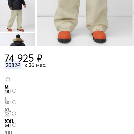
74 925 ₽
2082₽
x 36 мес.
M
48
L
50
XL
52
XXL
54
3XL