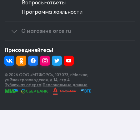
Вопросы-ответы
Программа лояльности
О магазине orce.ru
Присоединяйтесь!
© 2026 OOO «МТФОРС»
,
107023, г.Москва,
ул.Электрозаводская, д.14, стр.4
Публичная оферта
|
Персональные данные