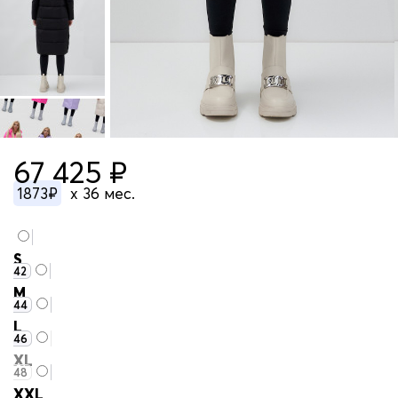
67 425 ₽
1873₽
x 36 мес.
S
42
M
44
L
46
XL
48
XXL