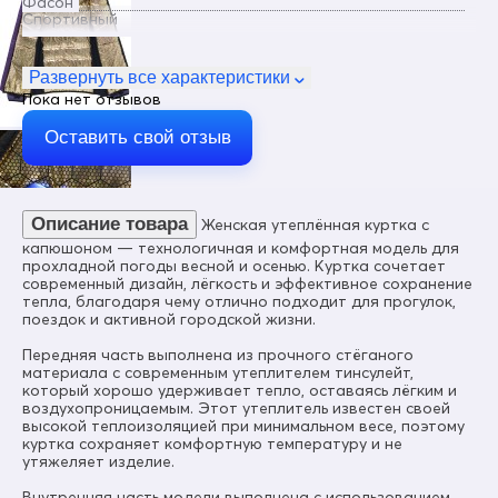
Фасон
Спортивный
Пол
Женский
Развернуть все характеристики
Пока нет отзывов
Цвет
Фиолетовый
Оставить свой отзыв
Материал
Softshell, Мембранные материалы, Полиэстер
Состав
Описание товара
Женская утеплённая куртка с
100% полиэстер
капюшоном — технологичная и комфортная модель для
Тип ткани
прохладной погоды весной и осенью. Куртка сочетает
комбинированная (стёганая ткань + эластичные вставки
современный дизайн, лёгкость и эффективное сохранение
Softshell)
тепла, благодаря чему отлично подходит для прогулок,
поездок и активной городской жизни.
Материал подкладки куртки
флис + графеновая фольгированная теплоотражающая
Передняя часть выполнена из прочного стёганого
подкладка из полиэстера
материала с современным утеплителем тинсулейт,
который хорошо удерживает тепло, оставаясь лёгким и
Материал подкладки капюшона
воздухопроницаемым. Этот утеплитель известен своей
гладкий подкладочный полиэстер
высокой теплоизоляцией при минимальном весе, поэтому
куртка сохраняет комфортную температуру и не
Материал утеплителя
утяжеляет изделие.
Thinsulate (тинсулейт)
Внутренняя часть модели выполнена с использованием