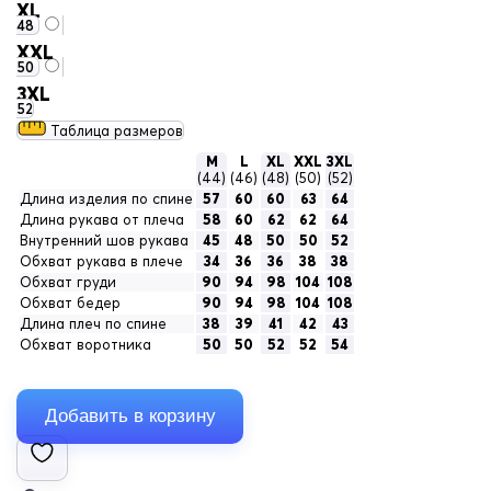
XL
48
XXL
50
3XL
52
Таблица размеров
M
L
XL
XXL
3XL
(44)
(46)
(48)
(50)
(52)
Длина изделия по спине
57
60
60
63
64
Длина рукава от плеча
58
60
62
62
64
Внутренний шов рукава
45
48
50
50
52
Обхват рукава в плече
34
36
36
38
38
Обхват груди
90
94
98
104
108
Обхват бедер
90
94
98
104
108
Длина плеч по спине
38
39
41
42
43
Обхват воротника
50
50
52
52
54