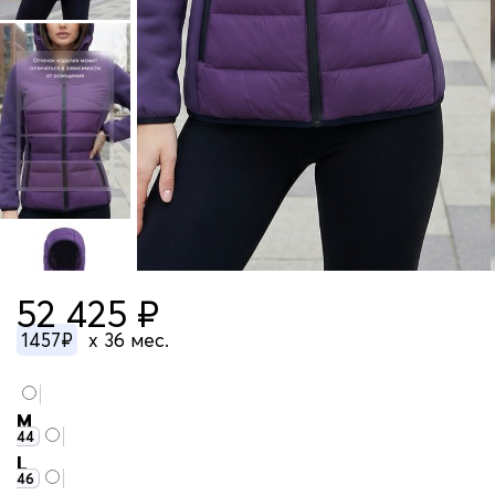
52 425 ₽
1457₽
x 36 мес.
M
44
L
46