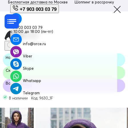
Бесплатная доставка по
Москве
Шоппинг в рассрочку
Люб
+7 903 003 03 79
+7 903 003 03 79
с 10:00 до 18:00 (пн-пт)
info@orce.ru
Viber
Новая модель
Skype
Скидка
Whatsapp
Все размеры
Telegram
В наличии Код: 9630_1F