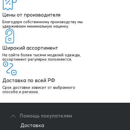
Цены от производителя
Благодаря собственному производству мы
удерживаем минимальную наценку.
Широкий ассортимент
На сайте более тысячи моделей одежды,
+7 903 003 03 79
ассортимент регулярно пополняется.
Онлайн консультация
Доставка по всей РФ
Написать директору
Срок доставки зависит от выбранного
способа и региона.
Оптовым клиентам
Помощь покупателям
Доставка