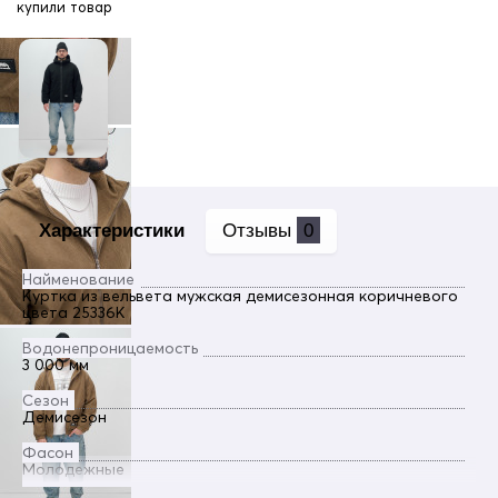
купили товар
Характеристики
Отзывы
0
Найменование
Куртка из вельвета мужская демисезонная коричневого
цвета 25336K
Водонепроницаемость
3 000 мм
Сезон
Демисезон
Фасон
Молодежные