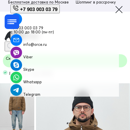
Бесплатная доставка по
Москве
Шоппинг в рассрочку
Люб
+7 903 003 03 79
+7 903 003 03 79
с 10:00 до 18:00 (пн-пт)
info@orce.ru
Viber
Скидка
Skype
В наличии Код: 25336K
Whatsapp
Telegram