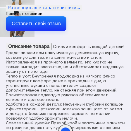
Пол
Мужской
Развернуть все характеристики
Пока нет отзывов
Цвет
Коричневый
Оставить свой отзыв
Материал
Вельвет, Хлопок, Полиэстер, Текстиль
Состав
Описание товара
Стиль и комфорт в каждой детали!
100% Полиэстер
Представляем вам нашу мужскую демисезонную куртку,
Материал подкладки
созданную для тех, кто ценит качество и стиль.
флис/полиэстер
Изготовленная из прочного вельвета, эта куртка не
только выглядит элегантно, но и обеспечивает надежную
Материал подкладки капюшона
защиту от непогоды.
флис/полиэстер
Тепло и уют: Внутренняя подкладка из мягкого флиса
гарантирует комфорт даже в прохладные дни, а
Материал наполнителя
утепленные рукава с наполнителем создают
Синтепон
дополнительное тепло, не стесняя при этом движений.
Полиэстеровая подкладка рукавов обеспечивает
Плотность утеплителя (г/кв.м)
легкость и долговечность.
70
Удобство в каждой детали: Несъемный глубокий капюшон
с фиксаторами—утяжками надежно защищает от ветра
Диапазон температуры С°
и дождя, а боковые прорезные карманы на молнии
от +12° до - 3°
позволяют удобно хранить мелочи.
Современный дизайн: Прямой крой и эластичные манжеты
Утеплитель гр
на резинке делают эту куртку универсальным решением
от 50 до 120