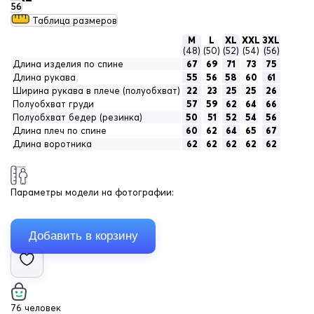
56
Таблица размеров
M
L
XL
XXL
3XL
(48)
(50)
(52)
(54)
(56)
Длина изделия по спине
67
69
71
73
75
Длина рукава
55
56
58
60
61
Ширина рукава в плече (полуобхват)
22
23
25
25
26
Полуобхват груди
57
59
62
64
66
Полуобхват бедер (резинка)
50
51
52
54
56
Длина плеч по спине
60
62
64
65
67
Длина воротника
62
62
62
62
62
Параметры модели на фотографии:
76 человек