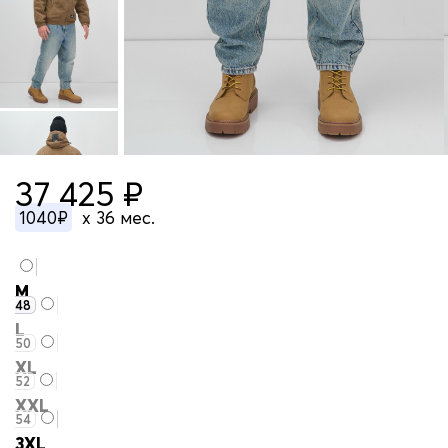
37 425 ₽
1040₽
x 36 мес.
M
48
L
50
XL
52
XXL
54
3XL