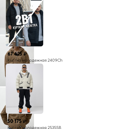
Особенности
Дышащая
Цвета
коричневый, черный, темно-серый
Страна производителя
Китай
67 425
₽
Куртка молодежная 2409Ch
50 175
₽
Куртка молодежная 25355B