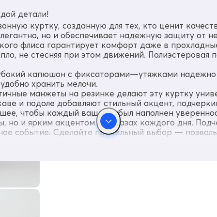
дой детали!
ную куртку, созданную для тех, кто ценит качество
 элегантно, но и обеспечивает надежную защиту от н
гкого флиса гарантирует комфорт даже в прохладные
пло, не стесняя при этом движений. Полиэстеровая 
лубокий капюшон с фиксаторами—утяжками надежно 
удобно хранить мелочи.
тичные манжеты на резинке делают эту куртку унив
ве и подоле добавляют стильный акцент, подчерки
чшее, чтобы каждый ваш шаг был наполнен уверенно
, но и ярким акцентом в образах каждого дня. Подч
ое событие. Сделайте правильный выбор — позволь