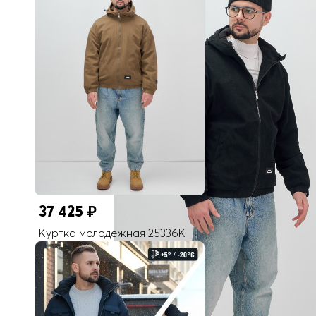
На капюшоне
Длина подола
Укороченная
Внутренние карманы
Есть
Длина одежды
до бедра
Коллекция
Осень-зима 2024
Покрой
На резинке/Прямой/Свободный
Тип рукава
На резинке длинный
37 425
₽
Опции капюшона
Не съемный
Куртка молодежная 25336K
Внутренние швы
Прошиты
Комплектация
Куртка/Капюшон