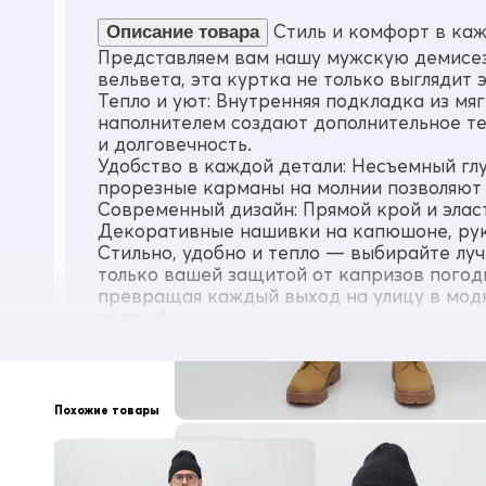
Материал подкладки капюшона
флис/полиэстер
Стиль и комфорт в каж
Описание товара
Представляем вам нашу мужскую демисезон
Материал наполнителя
вельвета, эта куртка не только выглядит
Синтепон
Тепло и уют: Внутренняя подкладка из мя
Плотность утеплителя (г/кв.м)
наполнителем создают дополнительное те
70
и долговечность.
Диапазон температуры С°
Удобство в каждой детали: Несъемный г
от +12° до - 3°
прорезные карманы на молнии позволяют 
Современный дизайн: Прямой крой и элас
Утеплитель гр
Декоративные нашивки на капюшоне, рука
от 50 до 120
Стильно, удобно и тепло — выбирайте лу
Рост
только вашей защитой от капризов погоды
от 150 до 195
превращая каждый выход на улицу в модн
погоду!
Воротник
Капюшон
Тип упаковки
Пакет
Похожие товары
Рисунок
Однотонный/Логотип
Фиксаторы