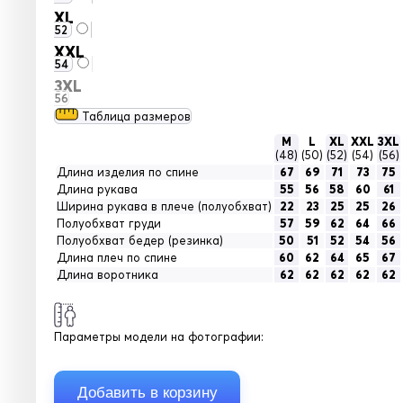
XL
52
XXL
54
3XL
56
Таблица размеров
M
L
XL
XXL
3XL
(48)
(50)
(52)
(54)
(56)
Длина изделия по спине
67
69
71
73
75
Длина рукава
55
56
58
60
61
Ширина рукава в плече (полуобхват)
22
23
25
25
26
Полуобхват груди
57
59
62
64
66
Полуобхват бедер (резинка)
50
51
52
54
56
Длина плеч по спине
60
62
64
65
67
Длина воротника
62
62
62
62
62
Параметры модели на фотографии: