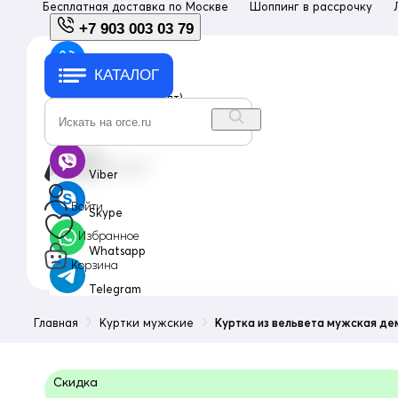
Бесплатная доставка по
Москве
Шоппинг в рассрочку
+7 903 003 03 79
КАТАЛОГ
+7 903 003 03 79
с 10:00 до 18:00 (пн-пт)
info@orce.ru
Viber
Войти
Skype
Избранное
Whatsapp
Корзина
Telegram
Главная
Куртки мужские
Куртка из вельвета мужская де
Скидка