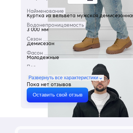
Найменование
Куртка из вельвета мужская демисезонна
Водонепроницаемость
3 000 мм
Сезон
Демисезон
Фасон
Молодежные
Пол
Мужской
Развернуть все характеристики
Цвет
Пока нет отзывов
Черный
Материал
Оставить свой отзыв
Вельвет, Хлопок, Полиэстер, Текстиль
Состав
100% Полиэстер
Материал подкладки
флис/полиэстер