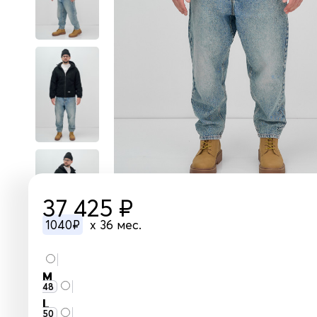
37 425 ₽
1040₽
x 36 мес.
M
48
L
50