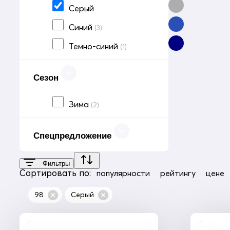
Серый
158
(2)
Синий
(3)
164
(2)
Темно-синий
(1)
170
(2)
Сезон
Зима
(2)
Спецпредложение
Фильтры
Сортировать по:
популярности
рейтингу
цене
98
Серый