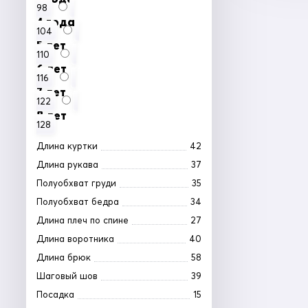
98
4 года
104
5 лет
110
6 лет
116
7 лет
122
8 лет
128
Длина куртки
42
Длина рукава
37
Полуобхват груди
35
Полуобхват бедра
34
Длина плеч по спине
27
Длина воротника
40
Длина брюк
58
Шаговый шов
39
Посадка
15