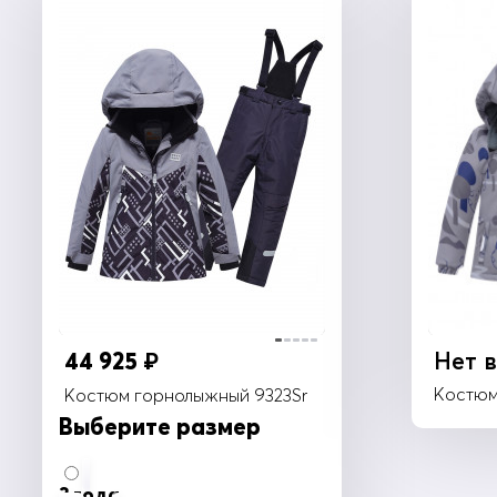
44 925
Нет 
₽
Костюм
Костюм горнолыжный 9323Sr
Выберите размер
3 года