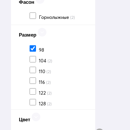
Фасон
Горнолыжные
(2)
Размер
98
104
(2)
110
(2)
116
(2)
122
(2)
128
(2)
146
(2)
Цвет
152
(2)