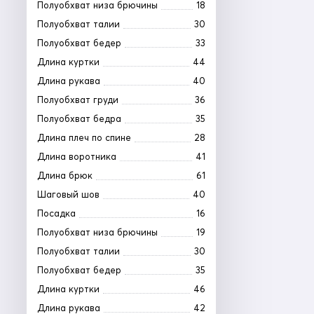
Полуобхват низа брючины
18
Полуобхват талии
30
Полуобхват бедер
33
Длина куртки
44
Длина рукава
40
Полуобхват груди
36
Полуобхват бедра
35
Длина плеч по спине
28
Длина воротника
41
Длина брюк
61
Шаговый шов
40
Посадка
16
Полуобхват низа брючины
19
Полуобхват талии
30
Полуобхват бедер
35
Длина куртки
46
Длина рукава
42