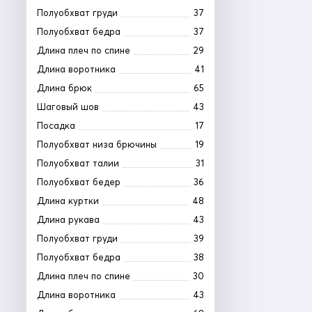
Полуобхват груди
37
Полуобхват бедра
37
Длина плеч по спине
29
Длина воротника
41
Длина брюк
65
Шаговый шов
43
Посадка
17
Полуобхват низа брючины
19
Полуобхват талии
31
Полуобхват бедер
36
Длина куртки
48
Длина рукава
43
Полуобхват груди
39
Полуобхват бедра
38
Длина плеч по спине
30
Длина воротника
43