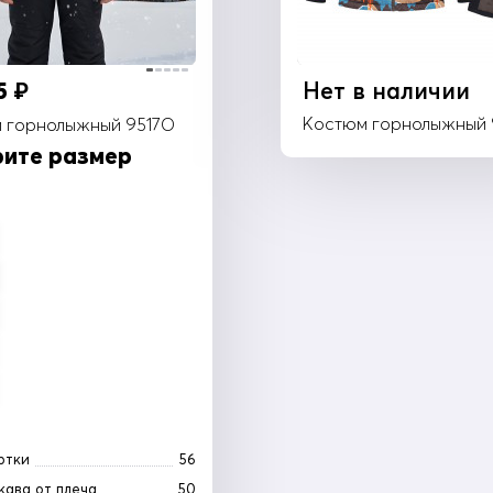
25
Нет в наличии
₽
Костюм горнолыжный
 горнолыжный 9517O
ите размер
ртки
56
кава от плеча
50