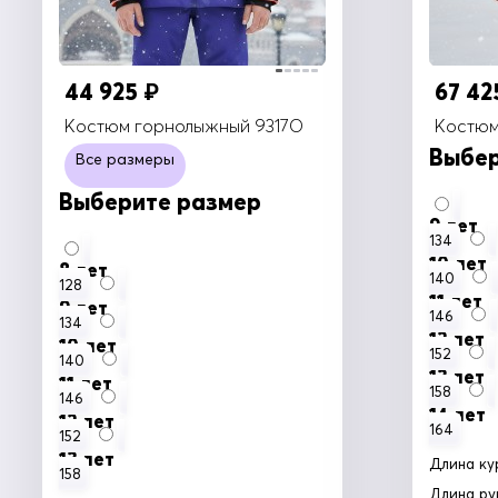
44 925
67 4
₽
Костюм горнолыжный 9317O
Костюм
Выбер
Все размеры
Выберите размер
9 лет
134
10 лет
8 лет
140
128
11 лет
9 лет
146
134
12 лет
10 лет
152
140
13 лет
11 лет
158
146
14 лет
12 лет
164
152
13 лет
Длина ку
158
Длина ру