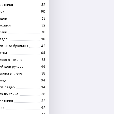
ротника
52
рюк
90
 шов
63
осадки
32
алии
78
едра
90
ат низа брючины
42
ртки
64
кава от плеча
55
ий шов рукава
46
укава в плече
38
руди
94
ат бедер
94
еч по спине
38
ротника
52
рюк
92