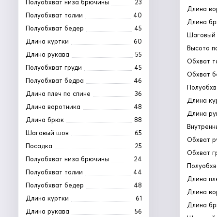
Полуобхват низа брючины
23
Длина во
Полуобхват талии
40
Длина б
Полуобхват бедер
45
Шаговый
Длина куртки
60
Высота п
Длина рукава
55
Обхват т
Полуобхват груди
45
Обхват б
Полуобхват бедра
46
Полуобхв
Длина плеч по спине
36
Длина ку
Длина воротника
48
Длина ру
Длина брюк
88
Внутренн
Шаговый шов
65
Обхват р
Посадка
25
Обхват г
Полуобхват низа брючины
24
Полуобхв
Полуобхват талии
44
Длина пл
Полуобхват бедер
48
Длина во
Длина куртки
61
Длина б
Длина рукава
56