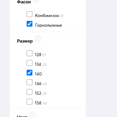
Фасон
Комбинезон
(1)
Горнолыжные
Размер
128
(1)
134
(2)
140
146
(4)
152
(4)
158
(4)
164
(3)