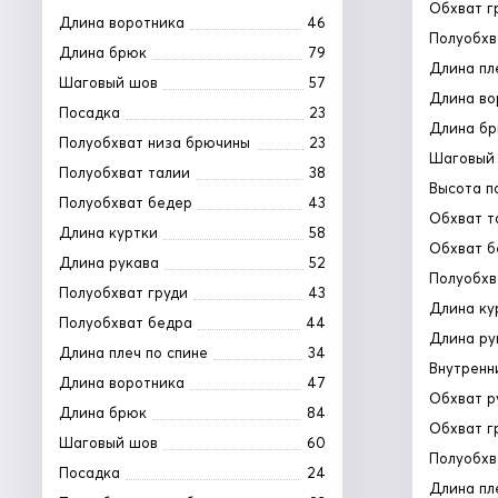
Обхват г
Длина воротника
46
Полуобхв
Длина брюк
79
Длина пл
Шаговый шов
57
Длина во
Посадка
23
Длина б
Полуобхват низа брючины
23
Шаговый
Полуобхват талии
38
Высота п
Полуобхват бедер
43
Обхват т
Длина куртки
58
Обхват б
Длина рукава
52
Полуобхв
Полуобхват груди
43
Длина ку
Полуобхват бедра
44
Длина ру
Длина плеч по спине
34
Внутренн
Длина воротника
47
Обхват р
Длина брюк
84
Обхват г
Шаговый шов
60
Полуобхв
Посадка
24
Длина пл