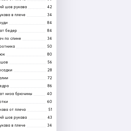
ий шов рукава
42
укава в плече
34
руди
84
ат бедер
84
еч по спине
34
ротника
50
рюк
80
 шов
56
осадки
28
алии
72
едра
86
ат низа брючины
40
ртки
60
кава от плеча
51
ий шов рукава
43
укава в плече
34