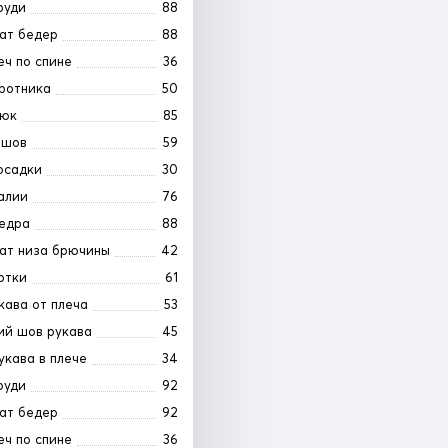
руди
88
ат бедер
88
еч по спине
36
ротника
50
рюк
85
 шов
59
осадки
30
алии
76
едра
88
ат низа брючины
42
ртки
61
кава от плеча
53
ий шов рукава
45
укава в плече
34
руди
92
ат бедер
92
еч по спине
36