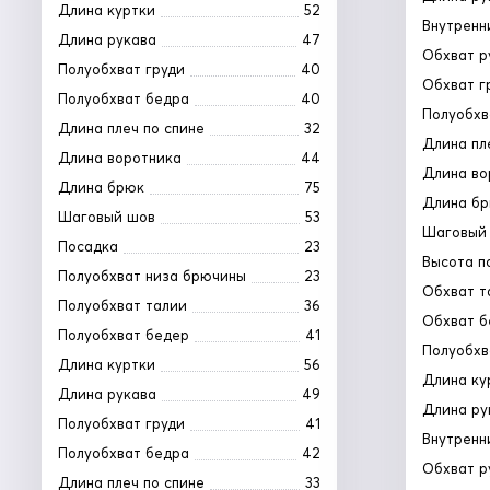
Длина куртки
52
Внутренн
Длина рукава
47
Обхват р
Полуобхват груди
40
Обхват г
Полуобхват бедра
40
Полуобхв
Длина плеч по спине
32
Длина пл
Длина воротника
44
Длина во
Длина брюк
75
Длина б
Шаговый шов
53
Шаговый
Посадка
23
Высота п
Полуобхват низа брючины
23
Обхват т
Полуобхват талии
36
Обхват б
Полуобхват бедер
41
Полуобхв
Длина куртки
56
Длина ку
Длина рукава
49
Длина ру
Полуобхват груди
41
Внутренн
Полуобхват бедра
42
Обхват р
Длина плеч по спине
33