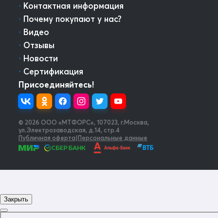
⋅
Контактная информация
⋅
Почему покупают у нас?
⋅
Видео
⋅
Отзывы
⋅
Новости
⋅
Сертификация
Присоединяйтесь!
© 2026 OOO «МТФОРС»
,
107023, г.Москва,
ул.Электрозаводская, д.14, стр.4
Публичная оферта
|
Персональные данные
Закрыть