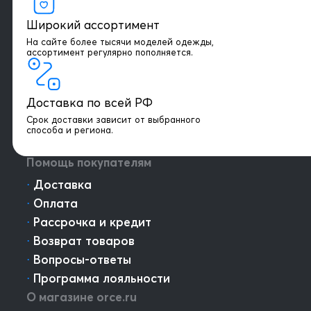
Широкий ассортимент
На сайте более тысячи моделей одежды,
+7 903 003 03 79
ассортимент регулярно пополняется.
Онлайн консультация
Доставка по всей РФ
Написать директору
Срок доставки зависит от выбранного
способа и региона.
Оптовым клиентам
Помощь покупателям
⋅
Доставка
⋅
Оплата
⋅
Рассрочка и кредит
⋅
Возврат товаров
⋅
Вопросы-ответы
⋅
Программа лояльности
О магазине orce.ru