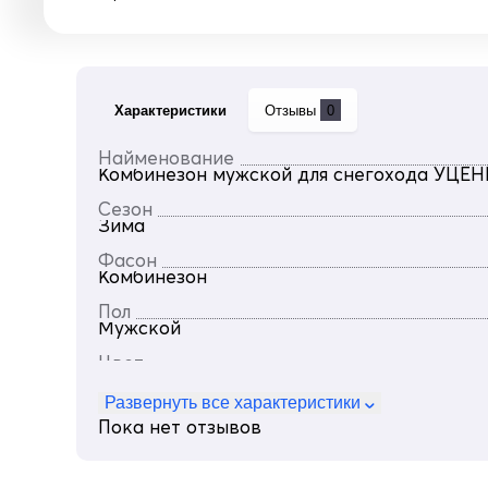
Характеристики
Отзывы
0
Найменование
Комбинезон мужской для снегохода УЦЕНК
Сезон
Зима
Фасон
Комбинезон
Пол
Мужской
Цвет
Желтый
Развернуть все характеристики
Материал
Пока нет отзывов
Gor-tex, Мембранные материалы, Натурал
Состав
Состав