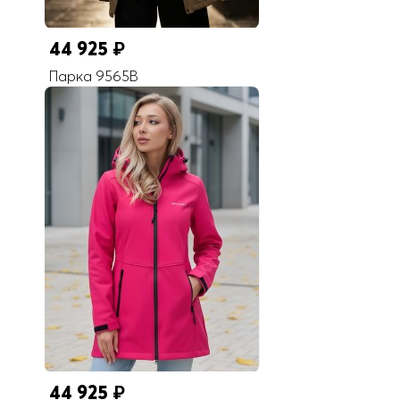
44 925
₽
Парка 9565B
44 925
₽