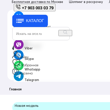
Бесплатная доставка по
Москве
Шоппинг в рассрочку
+7 903 003 03 79
КАТАЛОГ
+7 903 003 03 79
с 10:00 до 18:00 (пн-пт)
info@orce.ru
Viber
Войти
Skype
Избранное
Whatsapp
Корзина
Telegram
Главная
Новая модель