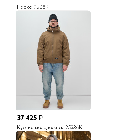
Парка 9568R
37 425
₽
Куртка молодежная 25336K