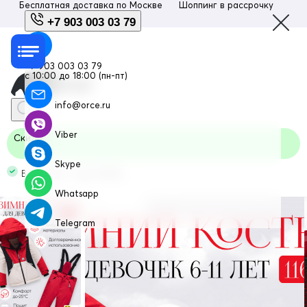
Бесплатная доставка по
Москве
Шоппинг в рассрочку
Люб
+7 903 003 03 79
+7 903 003 03 79
с 10:00 до 18:00 (пн-пт)
info@orce.ru
Viber
Скидка
Skype
В наличии Код: 9424Kr
Whatsapp
Telegram