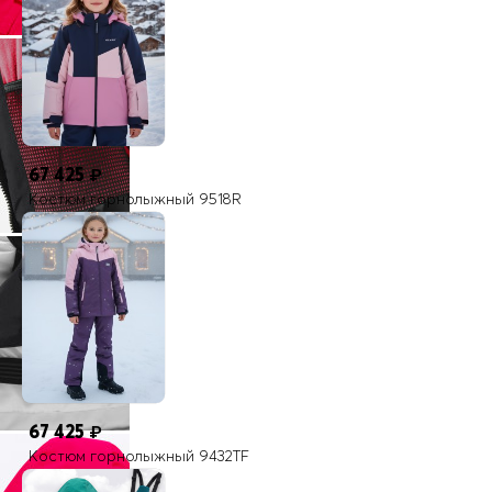
Страна производителя
Китай
На всех моделях верхней одежды VALIANLY присутствуют
светоотражающие элементы
67 425
₽
Костюм горнолыжный 9518R
67 425
₽
Костюм горнолыжный 9432TF