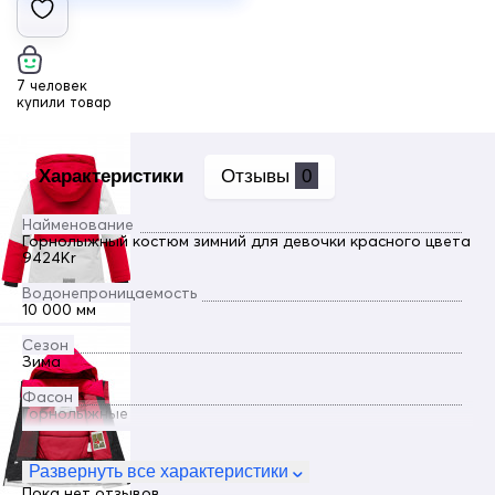
7 человек
купили товар
Характеристики
Отзывы
0
Найменование
Горнолыжный костюм зимний для девочки красного цвета
9424Kr
Водонепроницаемость
10 000 мм
Сезон
Зима
Фасон
Горнолыжные
Пол
Девочка
Развернуть все характеристики
Пока нет отзывов