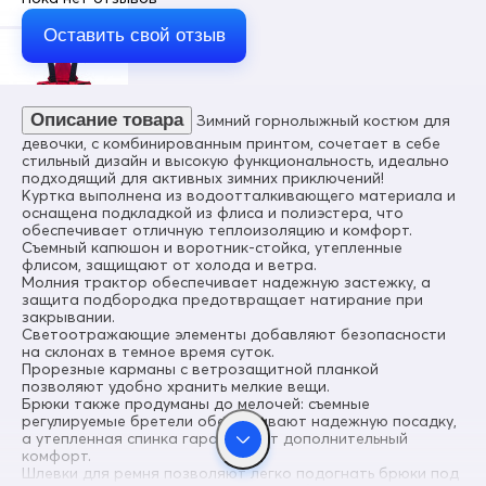
Цвет
Красный
Оставить свой отзыв
Материал
Мембранные материалы, Полиэстер, Плащевка, Тефлон,
Экологичные материалы
Описание товара
Зимний горнолыжный костюм для
Состав
100% Полиэстер
девочки, с комбинированным принтом, сочетает в себе
стильный дизайн и высокую функциональность, идеально
Материал подкладки куртки
подходящий для активных зимних приключений!
Полиэстер/С начесом
Куртка выполнена из водоотталкивающего материала и
оснащена подкладкой из флиса и полиэстера, что
Материал подкладки капюшона
обеспечивает отличную теплоизоляцию и комфорт.
Полиэстер/С начесом
Съемный капюшон и воротник-стойка, утепленные
флисом, защищают от холода и ветра.
Материал подкладки полукомбинезона
Молния трактор обеспечивает надежную застежку, а
Полиэстер/С начесом
защита подбородка предотвращает натирание при
закрывании.
Материал подкладки воротника
Светоотражающие элементы добавляют безопасности
Полиэстер/С начесом
на склонах в темное время суток.
Прорезные карманы с ветрозащитной планкой
Коллекция
позволяют удобно хранить мелкие вещи.
Осень-зима 2024
Брюки также продуманы до мелочей: съемные
регулируемые бретели обеспечивают надежную посадку,
Материал наполнителя
а утепленная спинка гарантирует дополнительный
Тинсулейт
комфорт.
Шлевки для ремня позволяют легко подогнать брюки под
Диапазон температур