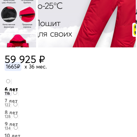
59 925 ₽
1665₽
x 36 мес.
6 лет
116
7 лет
122
8 лет
128
9 лет
134
10 лет