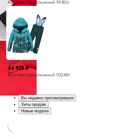
Костюм горнолыжный 9518Sr
44 925
₽
Костюм горнолыжный 9324Br
Вы недавно просматривали
Хиты продаж
Новые модели