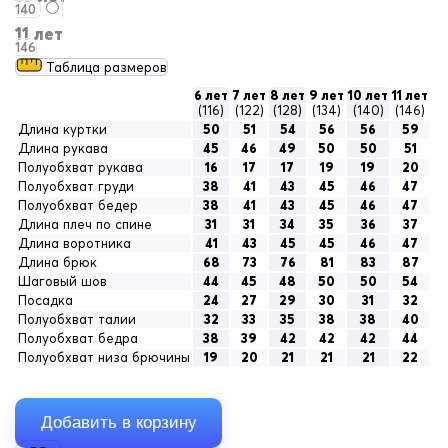
140
11 лет
146
Таблица размеров
6 лет
7 лет
8 лет
9 лет
10 лет
11 лет
(116)
(122)
(128)
(134)
(140)
(146)
Длина куртки
50
51
54
56
56
59
Длина рукава
45
46
49
50
50
51
Полуобхват рукава
16
17
17
19
19
20
Полуобхват груди
38
41
43
45
46
47
Полуобхват бедер
38
41
43
45
46
47
Длина плеч по спине
31
31
34
35
36
37
Длина воротника
41
43
45
45
46
47
Длина брюк
68
73
76
81
83
87
Шаговый шов
44
45
48
50
50
54
Посадка
24
27
29
30
31
32
Полуобхват талии
32
33
35
38
38
40
Полуобхват бедра
38
39
42
42
42
44
Полуобхват низа брючины
19
20
21
21
21
22