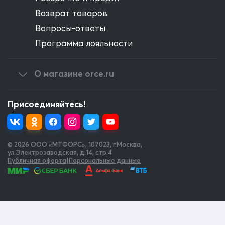
Возврат товаров
Вопросы-ответы
Программа лояльности
О магазине orce.ru
Присоединяйтесь!
© 2026 OOO «МТФОРС»
,
107023, г.Москва,
ул.Электрозаводская, д.14, стр.4
Публичная оферта
|
Персональные данные