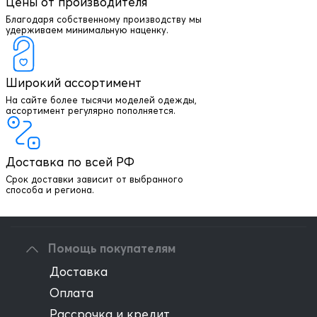
Цены от производителя
Благодаря собственному производству мы
удерживаем минимальную наценку.
Широкий ассортимент
На сайте более тысячи моделей одежды,
+7 903 003 03 79
ассортимент регулярно пополняется.
Онлайн консультация
Доставка по всей РФ
Написать директору
Срок доставки зависит от выбранного
способа и региона.
Оптовым клиентам
Помощь покупателям
Доставка
Оплата
Рассрочка и кредит