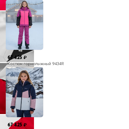
67 425
₽
Костюм горнолыжный 9434R
67 425
₽