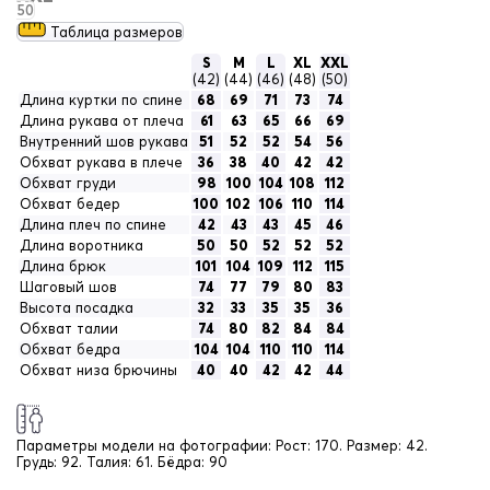
50
Таблица размеров
S
M
L
XL
XXL
(42)
(44)
(46)
(48)
(50)
Длина куртки по спине
68
69
71
73
74
Длина рукава от плеча
61
63
65
66
69
Внутренний шов рукава
51
52
52
54
56
Обхват рукава в плече
36
38
40
42
42
Обхват груди
98
100
104
108
112
Обхват бедер
100
102
106
110
114
Длина плеч по спине
42
43
43
45
46
Длина воротника
50
50
52
52
52
Длина брюк
101
104
109
112
115
Шаговый шов
74
77
79
80
83
Высота посадка
32
33
35
35
36
Обхват талии
74
80
82
84
84
Обхват бедра
104
104
110
110
114
Обхват низа брючины
40
40
42
42
44
Параметры модели на фотографии:
Рост: 170. Размер: 42.
Грудь: 92. Талия: 61. Бёдра: 90