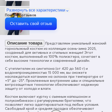
Пол
Женский
Развернуть все характеристики
Пока нет отзывов
Цвет
Темно-синий
Оставить свой отзыв
Материал
Мембранные материалы, Полиэстер, Waterproof,
Breathable
Описание товара
Представляем уникальный женский
Состав
100% полиэстер
горнолыжный костюм из коллекции осень-зима 2025,
созданный для активных и стильных женщин! Этот
Материал подкладки куртки
костюм, выполненный из 100% полиэстера, сочетает в
Флис/Полиэстер/Фольгированная ткань
себе высокие технологии и современный дизайн.
Материал подкладки капюшона
С утеплителем из синтепона (от 420 до 560 г) и
Фольгированная ткань
водонепроницаемостью 15 000 мм, вы сможете
наслаждаться катанием на склонах при температуре от
Материал подкладки полукомбинезона
+5° до -25°. Проклеенные внутренние швы и специальные
Ткань/Полиэстер
ветрозащитные технологии обеспечивают надежную
защиту от холода и влаги.
Материал подкладки воротника
Флис/Полиэстер
Костюм включает куртку с съемным капюшоном и
полукомбинезон с регулируемыми бретелями, что
Коллекция
позволяет легко адаптироваться под любые условия.
Осень-зима 2025
Свободный крой и средняя посадка обеспечивают