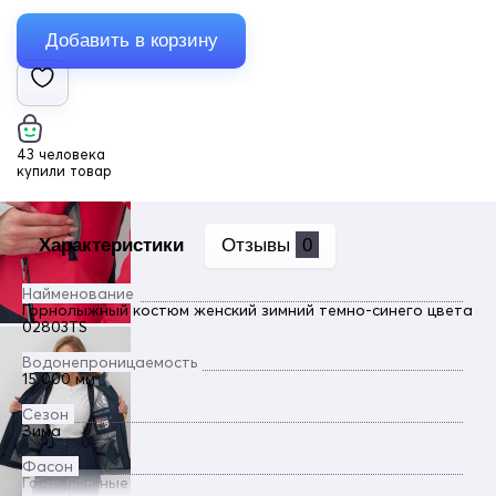
43 человека
купили товар
Характеристики
Отзывы
0
Найменование
Горнолыжный костюм женский зимний темно-синего цвета
02803TS
Водонепроницаемость
15 000 мм
Сезон
Зима
Фасон
Горнолыжные