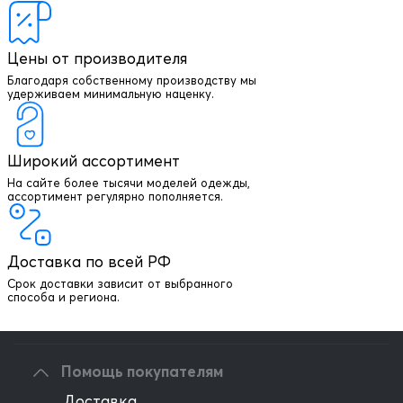
Цены от производителя
Благодаря собственному производству мы
удерживаем минимальную наценку.
Широкий ассортимент
На сайте более тысячи моделей одежды,
+7 903 003 03 79
ассортимент регулярно пополняется.
Онлайн консультация
Доставка по всей РФ
Написать директору
Срок доставки зависит от выбранного
способа и региона.
Оптовым клиентам
Помощь покупателям
Доставка