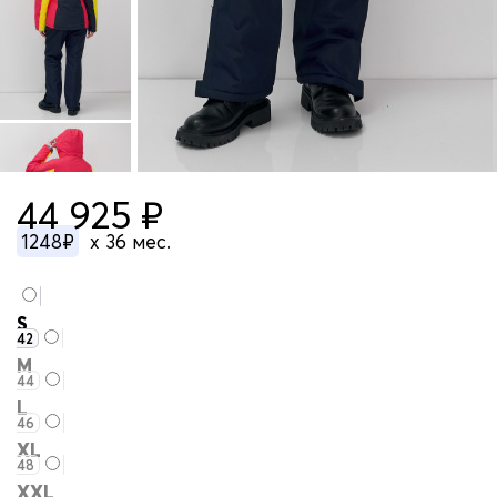
44 925 ₽
1248₽
x 36 мес.
S
42
M
44
L
46
XL
48
XXL