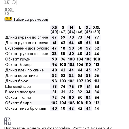
48
XXL
50
Таблица размеров
XS
S
M
L
XL
XXL
(40)
(42)
(44)
(46)
(48)
(50)
Длина куртки по спине
67
69
70
73
74
77
Длина рукава от плеча
61
62
64
65
66
68
Внутренний шов рукава
47
48
50
50
52
52
Обхват рукава в плече
38
38
40
40
42
44
Обхват груди
90
96
100
104
106
108
Обхват бедер
94
100
104
106
110
112
Длина плеч по спине
40
42
44
44
45
47
Длина воротника
52
52
54
54
56
56
Длина брюк
98
103
106
107
109
113
Шаговый шов
73
76
78
79
81
84
Высота посадки
31
31
32
32
34
34
Обхват талии
72
76
80
80
84
86
Обхват бедра
102
104
108
108
110
112
Обхват низа брючины
40
40
42
42
44
44
Параметры модели на фотографии:
Рост: 170. Размер: 42.