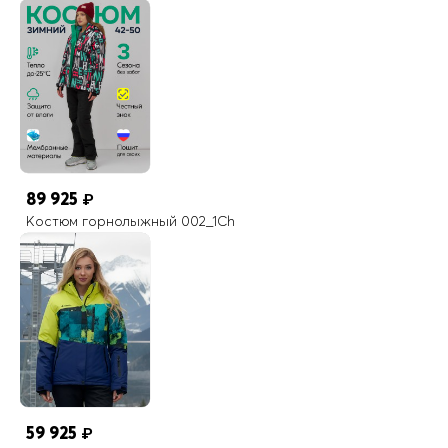
89 925
₽
Костюм горнолыжный 002_1Ch
59 925
₽