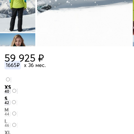
59 925 ₽
1665₽
x 36 мес.
XS
40
S
42
M
44
L
46
XL