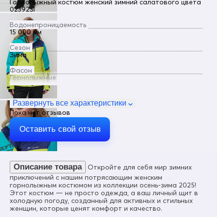
Горнолыжный костюм женский зимний салатового цвета
02392Sl
Водонепроницаемость
15 000 мм
Сезон
Зима
Фасон
Горнолыжные
Пол
Женский
Развернуть все характеристики
Пока нет отзывов
Цвет
Салатовый
Оставить свой отзыв
Материал
Мембранные материалы, Полиэстер, Плащевка,
Waterproof, Breathable
Описание товара
Откройте для себя мир зимних
Состав
100% полиэстер
приключений с нашим потрясающим женским
горнолыжным костюмом из коллекции осень-зима 2025!
Материал подкладки куртки
Этот костюм — не просто одежда, а ваш личный щит в
Флис/Полиэстер/Фольгированная ткань
холодную погоду, созданный для активных и стильных
женщин, которые ценят комфорт и качество.
Материал подкладки капюшона