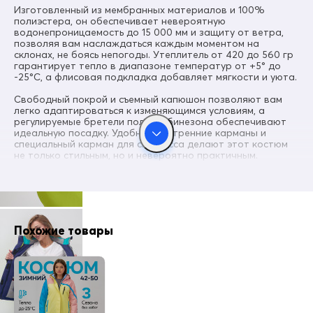
Фольгированная ткань
Изготовленный из мембранных материалов и 100%
полиэстера, он обеспечивает невероятную
Материал подкладки полукомбинезона
водонепроницаемость до 15 000 мм и защиту от ветра,
Ткань/Полиэстер
позволяя вам наслаждаться каждым моментом на
склонах, не боясь непогоды. Утеплитель от 420 до 560 гр
Материал подкладки воротника
гарантирует тепло в диапазоне температур от +5° до
Флис/Полиэстер
-25°С, а флисовая подкладка добавляет мягкости и уюта.
Коллекция
Свободный покрой и съемный капюшон позволяют вам
Осень-зима 2025
легко адаптироваться к изменяющимся условиям, а
регулируемые бретели полукомбинезона обеспечивают
Материал наполнителя
идеальную посадку. Удобные внутренние карманы и
Синтепон
специальный карман для ски-пасса делают этот костюм
не только стильным, но и невероятно практичным.
Диапазон температур
°С от + 5° до - 25°
Яркие и насыщенные цвета — розовый, зеленый,
салатовый и синий — сделают ваш образ ярким и
Утеплитель, гр
запоминающимся, а светоотражающие элементы и
от 420 до 560 гр
стильные логотипы добавят уникальности и
современности. Этот костюм идеально впишется как в
Внутренние швы
Похожие товары
спортивный, так и в повседневный стиль, позволяя вам
Проклеены/Прошиты
выглядеть безупречно в любых условиях.
Длина подола
Доступные размеры варьируются от 40-го до 50-го, что
Средняя длина
позволяет выбрать идеальный вариант как взрослым, так
и подросткам.
Внутренние карманы
Есть
Не упустите шанс стать обладательницей этого