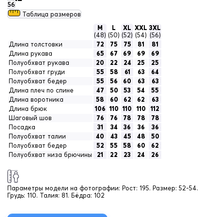
56
Таблица размеров
M
L
XL
XXL
3XL
(48)
(50)
(52)
(54)
(56)
Длина толстовки
72
75
75
81
81
Длина рукава
65
67
69
69
69
Полуобхват рукава
20
22
24
25
25
Полуобхват груди
55
58
61
63
64
Полуобхват бедер
55
56
60
63
63
Длина плеч по спине
47
50
53
54
55
Длина воротника
58
60
62
62
63
Длина брюк
106
110
110
110
112
Шаговый шов
76
76
78
78
78
Посадка
31
34
36
36
36
Полуобхват талии
40
43
45
48
50
Полуобхват бедер
52
55
58
60
62
Полуобхват низа брючины
21
22
23
24
26
Параметры модели на фотографии:
Рост: 195. Размер: 52-54.
Грудь: 110. Талия: 81. Бёдра: 102