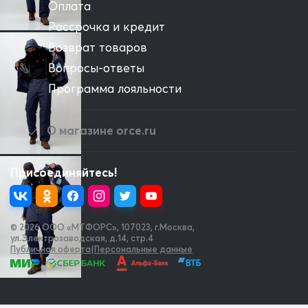
Оплата
Рассрочка и кредит
Возврат товаров
Вопросы-ответы
Программа лояльности
О магазине orce.ru
Присоединяйтесь!
© 2026 OOO «МТФОРС»
,
107023, г.Москва,
ул.Электрозаводская, д.14, стр.4
Публичная оферта
|
Персональные данные