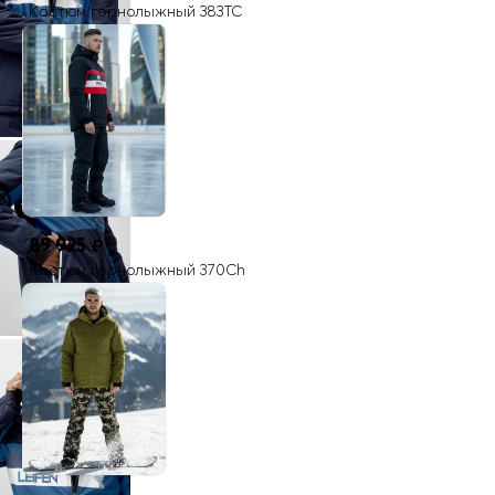
Костюм горнолыжный 383TC
89 925
₽
Костюм горнолыжный 370Ch