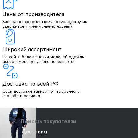
Цены от производителя
Благодаря собственному производству мы
удерживаем минимальную наценку.
Широкий ассортимент
На сайте более тысячи моделей одежды,
+7 903 003 03 79
ассортимент регулярно пополняется.
Онлайн консультация
Доставка по всей РФ
Написать директору
Срок доставки зависит от выбранного
способа и региона.
Оптовым клиентам
Помощь покупателям
Доставка