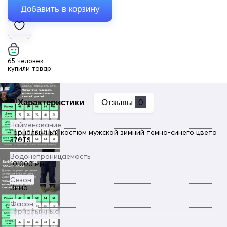
65 человек
купили товар
Характеристики
Отзывы
0
Найменование
Горнолыжный костюм мужской зимний темно-синего цвета
370TS
Водонепроницаемость
10 000 мм
Сезон
Зима
Фасон
Горнолыжные