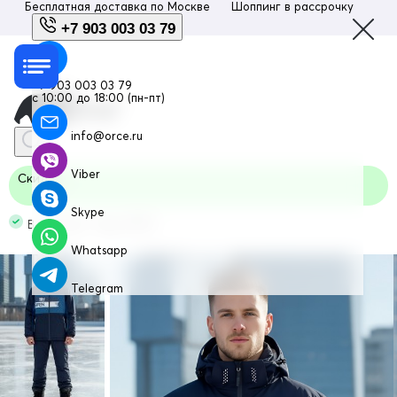
Бесплатная доставка по
Москве
Шоппинг в рассрочку
Люб
+7 903 003 03 79
+7 903 003 03 79
с 10:00 до 18:00 (пн-пт)
info@orce.ru
Viber
Скидка
Skype
В наличии Код: 370TS
Whatsapp
Telegram