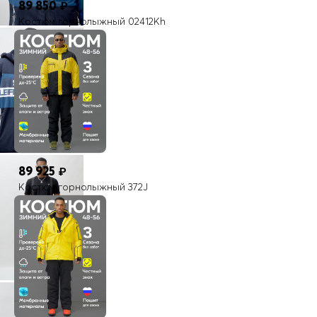
89 850
₽
Костюм горнолыжный 02412Kh
89 925
₽
Костюм горнолыжный 372J