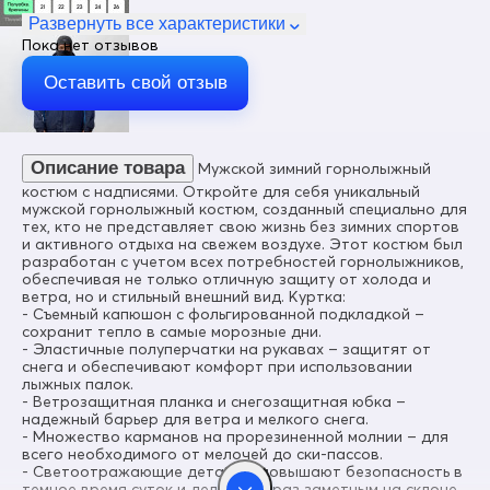
Пол
Мужской
Развернуть все характеристики
Пока нет отзывов
Цвет
Темно-синий
Оставить свой отзыв
Материал
Мембранные материалы, Натуральные материалы,
Полиэстер, Плащевка, Тефлон, Болонь, Экологичные
материалы
Описание товара
Мужской зимний горнолыжный
Состав
костюм с надписями. Откройте для себя уникальный
100% Полиэстер
мужской горнолыжный костюм, созданный специально для
тех, кто не представляет свою жизнь без зимних спортов
Материал подкладки куртки
и активного отдыха на свежем воздухе. Этот костюм был
Полиэстер/Флис/Omni-heat
разработан с учетом всех потребностей горнолыжников,
обеспечивая не только отличную защиту от холода и
Материал подкладки капюшона
ветра, но и стильный внешний вид. Куртка:
Omni-heat
- Съемный капюшон с фольгированной подкладкой –
сохранит тепло в самые морозные дни.
Материал подкладки полукомбинезона
- Эластичные полуперчатки на рукавах – защитят от
Флис/Полиэстер
снега и обеспечивают комфорт при использовании
лыжных палок.
Материал подкладки воротника
- Ветрозащитная планка и снегозащитная юбка –
Флис/Полиэстер
надежный барьер для ветра и мелкого снега.
- Множество карманов на прорезиненной молнии – для
Коллекция
всего необходимого от мелочей до ски-пассов.
Осень-зима 2024
- Светоотражающие детали – повышают безопасность в
темное время суток и делают образ заметным на склоне.