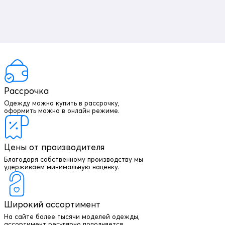
Рассрочка
Одежду можно купить в рассрочку,
оформить можно в онлайн режиме.
Гибкая посадка
Цены от производителя
Благодаря стандартной талии и добавлению эластана, эти
джинсы обеспечивают идеальную посадку на фигуре, подходя для
Благодаря собственному производству мы
роста от 160 до 195 см.
удерживаем минимальную наценку.
Широкий ассортимент
На сайте более тысячи моделей одежды,
ассортимент регулярно пополняется.