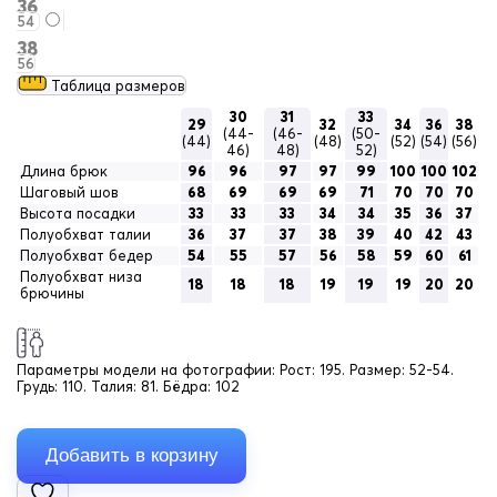
36
54
38
56
Таблица размеров
30
31
33
29
32
34
36
38
(44-
(46-
(50-
(44)
(48)
(52)
(54)
(56)
46)
48)
52)
Длина брюк
96
96
97
97
99
100
100
102
Шаговый шов
68
69
69
69
71
70
70
70
Высота посадки
33
33
33
34
34
35
36
37
Полуобхват талии
36
37
37
38
39
40
42
43
Полуобхват бедер
54
55
57
56
58
59
60
61
Полуобхват низа
18
18
18
19
19
19
20
20
брючины
Параметры модели на фотографии:
Рост: 195. Размер: 52-54.
Грудь: 110. Талия: 81. Бёдра: 102