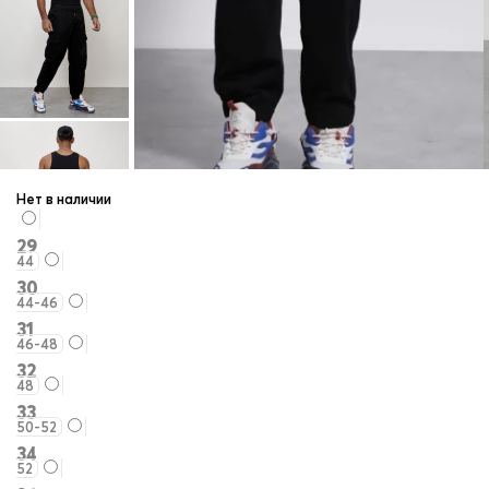
Нет в наличии
29
44
30
44-46
31
46-48
32
48
33
50-52
34
52