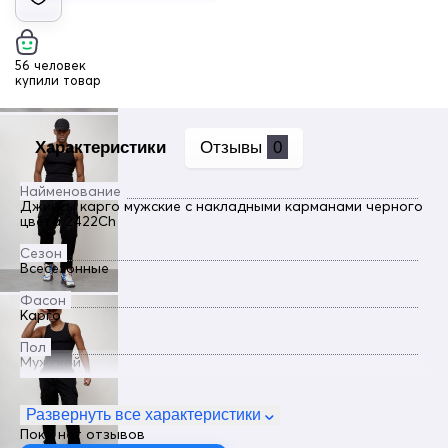
56 человек
купили товар
Характеристики
Отзывы
0
Найменование
Джинсы карго мужские с накладными карманами черного
цвета 2422Ch
Сезон
Всесезонные
Фасон
Карго
Пол
Мужской
Цвет
Черный
Развернуть все характеристики
Пока нет отзывов
Материал