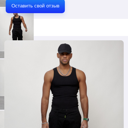
Деним, Джинс, Хлопок, Эластан
Оставить свой отзыв
Состав
97% Хлопок 3% Эластан
Рост
от 160 до 195
Тип кармана
Хулиган, Накладной с клапоном
Коллекция
Весна-лето 2024
Тип упаковки
Пакет
Талия
Стандартная
Вид принта
Однотонный, Принт/Логотип
Тип застежки
Молния, Кнопка
Особенность ткани
Плотная