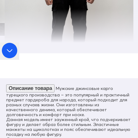
Детали
Вышивка, Карманы, Шнуровка, Шлевки для ремня
Вид одежды
Джоггеры, Карго, Бананы, Зауженная, Свободная
Стиль
Молодежный, Повседневный, Спортивный
Цвета
хаки, черный, темно-серый, бежевый, темно-серый
Страна производителя
Турция
Всесторонняя универсальность
Описание товара
Мужские джинсовые карго
Благодаря их способности гармонично вписываться в
турецкого производства – это популярный и практичный
молодежный, кэжуал и спортивный стили, эти джинсы станут
предмет гардероба для народа, который подходит для
незаменимой частью вашего повседневного и активного образа
разных случаев жизни. Они изготовлены из
жизни.
качественного денима, который обеспечивает
долговечность и комфорт при носке.
Данная модель имеет зауженный крой, что подчеркивает
фигуру и делает образ более стильным. Эластичные
манжеты на щиколотках и пояс обеспечивают идеальную
посадку на любую фигуру.