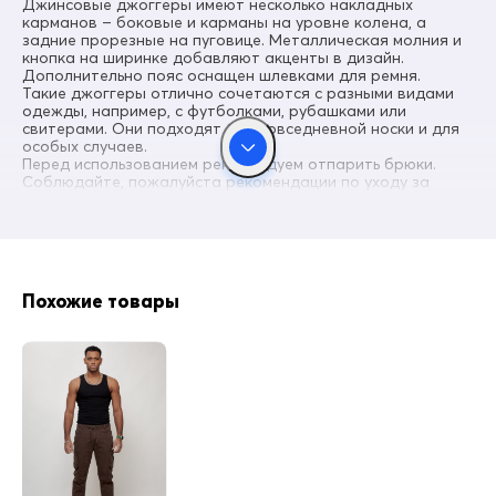
Джинсовые джоггеры имеют несколько накладных
карманов – боковые и карманы на уровне колена, а
задние прорезные на пуговице. Металлическая молния и
кнопка на ширинке добавляют акценты в дизайн.
Дополнительно пояс оснащен шлевками для ремня.
Такие джоггеры отлично сочетаются с разными видами
одежды, например, с футболками, рубашками или
свитерами. Они подходят для повседневной носки и для
особых случаев.
Перед использованием рекомендуем отпарить брюки.
Соблюдайте, пожалуйста рекомендации по уходу за
брюками, указанным на внутренней бирке изделия, и они
будут радовать Вас долгое время. Благодарим за
оказанное доверие. Носите с удовольствием!
Хотите выбрать идеальный размер по своей фигуре?
Похожие товары
Ознакомьтесь с таблицей размеров!