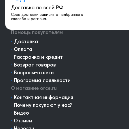
Онлайн консультация
Доставка по всей РФ
Написать директору
Срок доставки зависит от выбранного
способа и региона.
Оптовым клиентам
Помощь покупателям
⋅
Доставка
⋅
Оплата
⋅
Рассрочка и кредит
⋅
Возврат товаров
⋅
Вопросы-ответы
⋅
Программа лояльности
О магазине orce.ru
⋅
Контактная информация
⋅
Почему покупают у нас?
⋅
Видео
⋅
Отзывы
⋅
Новости