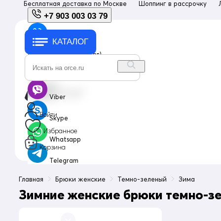
Бесплатная доставка по
Москве
Шоппинг в рассрочку
+7 903 003 03 79
КАТАЛОГ
+7 903 003 03 79
с 10:00 до 18:00 (пн-пт)
info@orce.ru
Viber
Войти
Skype
Избранное
Whatsapp
Корзина
Telegram
Главная
Брюки женские
Темно-зеленый
Зима
Зимние женские брюки темно-зе