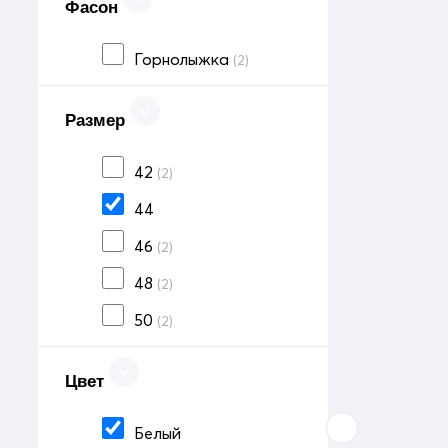
Фасон
Горнолыжка
(2)
Размер
42
(2)
44
46
(2)
48
(2)
50
(2)
Цвет
Белый