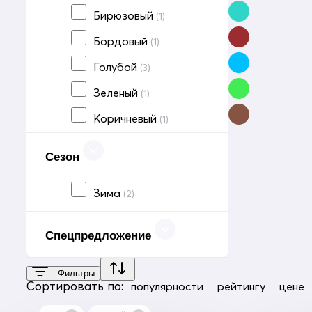
Бирюзовый
(1)
Бордовый
(1)
Голубой
(3)
Зеленый
(1)
Коричневый
(1)
Розовый
(5)
Сезон
Светло-серый
(2)
Зима
(2)
Серый
(7)
Синий
(1)
Спецпредложение
Темно-серый
(3)
Темно-синий
(6)
Фильтры
Сортировать по:
популярности
рейтингу
цене
Фиолетовый
(3)