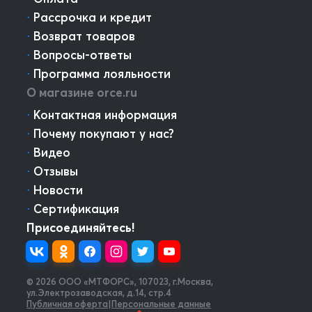
⋅
Рассрочка и кредит
⋅
Возврат товаров
⋅
Вопросы-ответы
⋅
Программа лояльности
О магазине orce.ru
⋅
Контактная информация
⋅
Почему покупают у нас?
⋅
Видео
⋅
Отзывы
⋅
Новости
⋅
Сертификация
Присоединяйтесь!
© 2026 OOO «МТФОРС»
,
107023, г.Москва,
ул.Электрозаводская, д.14, стр.4
Публичная оферта
|
Персональные данные