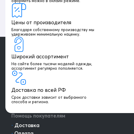
оформить можно в онлайн режиме.
Цены от производителя
Благодаря собственному производству мы
удерживаем минимальную наценку.
Широкий ассортимент
На сайте более тысячи моделей одежды,
+7 903 003 03 79
ассортимент регулярно пополняется.
Онлайн консультация
Доставка по всей РФ
Написать директору
Срок доставки зависит от выбранного
способа и региона.
Оптовым клиентам
Помощь покупателям
⋅
Доставка
⋅
Оплата