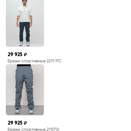
Спортивный, Повседневный, Школа
Цвета
черный, темно-серый, хаки, темно-синий
Страна производителя
Китай
На всех моделях верхней одежды MTFORCE присутствуют
светоотражающие элементы
29 925
₽
Брюки спортивные 2211-1TC
29 925
₽
Брюки спортивные 21137Sr