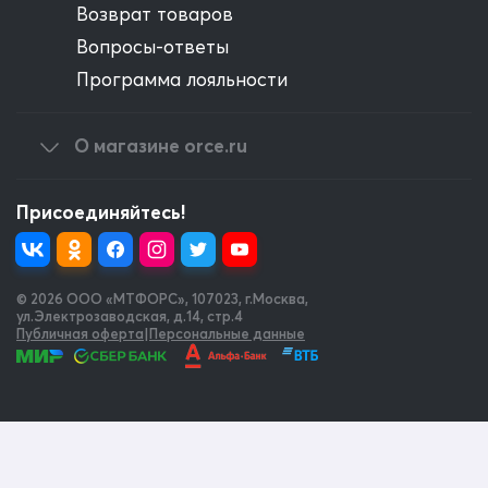
Возврат товаров
Вопросы-ответы
Программа лояльности
О магазине orce.ru
Присоединяйтесь!
© 2026 OOO «МТФОРС»
,
107023, г.Москва,
ул.Электрозаводская, д.14, стр.4
Публичная оферта
|
Персональные данные