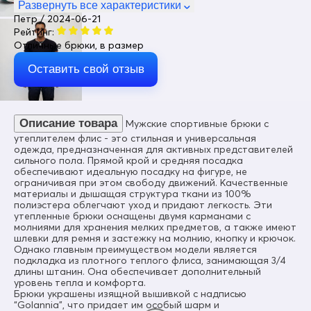
Мужской
Развернуть все характеристики
Петр / 2024-06-21
Цвет
Рейтинг:
Черный
Отличные брюки, в размер
Материал
Плащевка, Gor-tex, Мембранные материалы, Полиэстер,
Оставить свой отзыв
Тефлон, Ткань, Экологичные материалы
Состав
100% полиэстер
Описание товара
Мужские спортивные брюки с
Материал подкладки
утеплителем флис - это стильная и универсальная
Полиэстер/Флис
одежда, предназначенная для активных представителей
сильного пола. Прямой крой и средняя посадка
Материал наполнителя
обеспечивают идеальную посадку на фигуре, не
Флис
ограничивая при этом свободу движений. Качественные
материалы и дышащая структура ткани из 100%
Тип кармана
полиэстера облегчают уход и придают легкость. Эти
Прорезной на молнии
утепленные брюки оснащены двумя карманами с
молниями для хранения мелких предметов, а также имеют
Покрой брюк
шлевки для ремня и застежку на молнию, кнопку и крючок.
Прямой
Однако главным преимуществом модели является
подкладка из плотного теплого флиса, занимающая 3/4
Тип упаковки
длины штанин. Она обеспечивает дополнительный
Пакет
уровень тепла и комфорта.
Брюки украшены изящной вышивкой с надписью
Рост
“Golannia”, что придает им особый шарм и
от 155 до 195