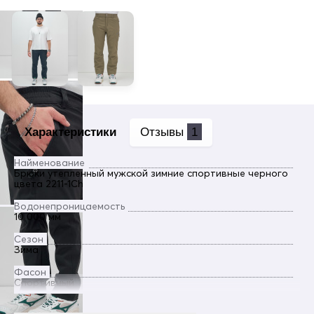
Характеристики
Отзывы
1
Найменование
Брюки утепленный мужской зимние спортивные черного
цвета 2211-1Ch
Водонепроницаемость
10 000 мм
Сезон
Зима
Фасон
Спортивный
Пол