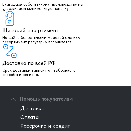
Благодаря собственному производству мы
удерживаем минимальную наценку.
Широкий ассортимент
На сайте более тысячи моделей одежды,
+7 903 003 03 79
ассортимент регулярно пополняется.
Онлайн консультация
Доставка по всей РФ
Написать директору
Срок доставки зависит от выбранного
способа и региона.
Оптовым клиентам
Помощь покупателям
Доставка
Оплата
Рассрочка и кредит