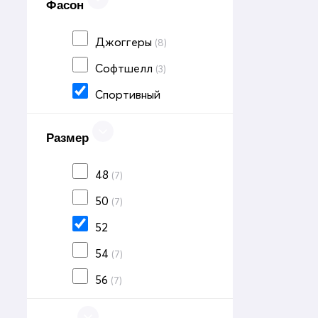
Фасон
Джоггеры
(8)
Софтшелл
(3)
Спортивный
Размер
48
(7)
50
(7)
52
54
(7)
56
(7)