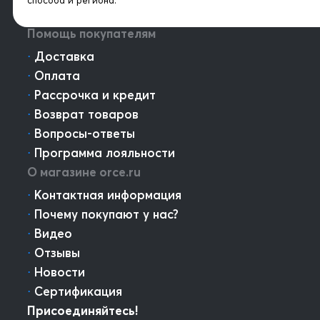
способа и региона.
Оптовым клиентам
Помощь покупателям
⋅
Доставка
⋅
Оплата
⋅
Рассрочка и кредит
⋅
Возврат товаров
⋅
Вопросы-ответы
⋅
Программа лояльности
О магазине orce.ru
⋅
Контактная информация
⋅
Почему покупают у нас?
⋅
Видео
⋅
Отзывы
⋅
Новости
⋅
Сертификация
Присоединяйтесь!