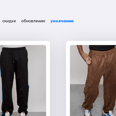
скидке
обновлению
умолчанию