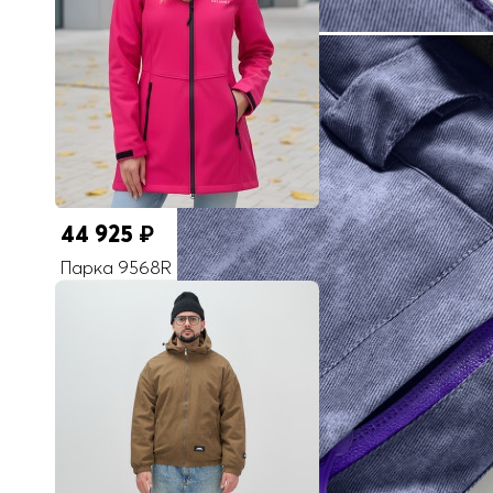
44 925
₽
Парка 9568R