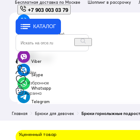
Бесплатная доставка по
Москве
Шоппинг в рассрочку
+7 903 003 03 79
КАТАЛОГ
+7 903 003 03 79
с 10:00 до 18:00 (пн-пт)
info@orce.ru
Viber
Войти
Skype
Избранное
Whatsapp
Корзина
Telegram
Главная
Брюки для девочек
Брюки горнолыжные подрост
Уцененный товар