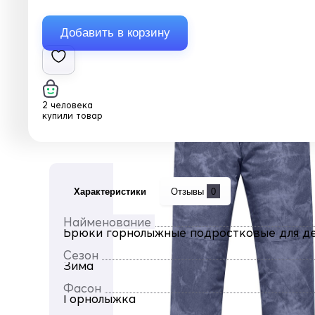
2 человека
купили товар
Характеристики
Отзывы
0
Найменование
Брюки горнолыжные подростковые для д
Сезон
Зима
Фасон
Горнолыжка