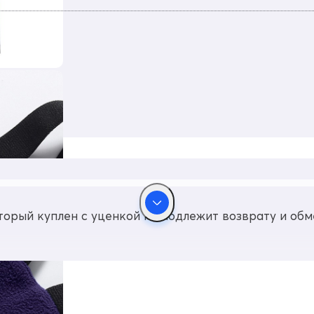
CE присутствуют светоотражающие элементы
орый куплен с уценкой не подлежит возврату и обм