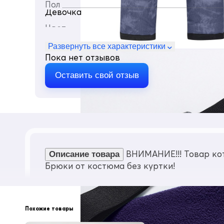
Пол
Девочка
Цвет
Темно-серый
Развернуть все характеристики
Материал
Пока нет отзывов
Полиэстер 100%
Состав
Оставить свой отзыв
Полиэстер 100%
На всех моделях верхней одежды MTFOR
ВНИМАНИЕ!!! Товар кот
Описание товара
Брюки от костюма без куртки!
Похожие товары