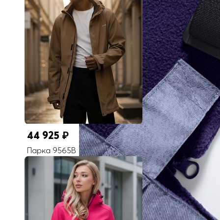
44 925
₽
Парка 9565B