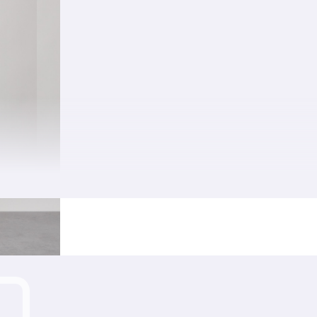
ый
ут парням и мужчинам различным типом фигур.