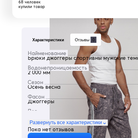
68 человек
купили товар
Характеристики
Отзывы
0
Найменование
Брюки джоггеры спортивны мужские темн
Водонепроницаемость
2 000 мм
Сезон
Осень весна
Фасон
Джоггеры
Пол
Мужской
Развернуть все характеристики
Цвет
Пока нет отзывов
Темно-серый