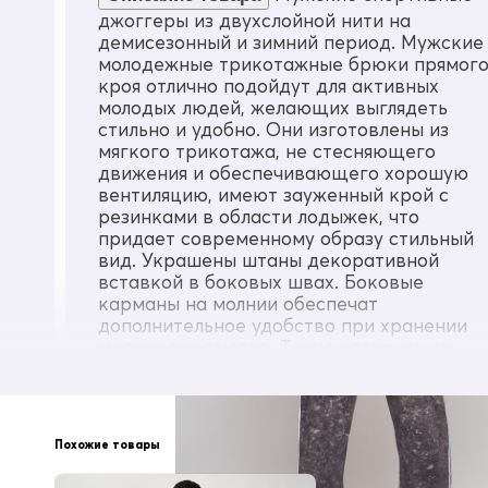
джоггеры из двухслойной нити на
демисезонный и зимний период. Мужские
молодежные трикотажные брюки прямог
кроя отлично подойдут для активных
молодых людей, желающих выглядеть
стильно и удобно. Они изготовлены из
мягкого трикотажа, не стесняющего
движения и обеспечивающего хорошую
вентиляцию, имеют зауженный крой с
резинками в области лодыжек, что
придает современному образу стильный
вид. Украшены штаны декоративной
вставкой в боковых швах. Боковые
карманы на молнии обеспечат
дополнительное удобство при хранении
мелких предметов. Такие спортивные
штаны отлично подойдут как для
повседневной носки в качестве удобных
и практичных штанов, так и в качестве
одежды для занятия спортом,
Похожие товары
обеспечивающей свободу и хорошую
вентиляцию движений. Стильный