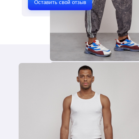
Материал
Оставить свой отзыв
Хлопок, Эластан, Трикотаж, Ткань, Нату
Состав
95%хлопок 5% эластан (двухслойная нить)
Материал подкладки
Без подкладки
Внутренние швы
Прошиты
Материал наполнителя
Без наполнителя
Вид застежки
Без застежки
Тип кармана
Прорезной/На молнии
Покрой брюк
Прямой/Зауженный
Вид принта
Однотонный - Принт/Лого - Полоски
Особенность ткани
Мягкая