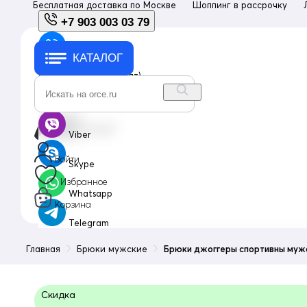
Бесплатная доставка по
Москве
Шоппинг в рассрочку
+7 903 003 03 79
КАТАЛОГ
+7 903 003 03 79
с 10:00 до 18:00 (пн-пт)
info@orce.ru
Viber
Войти
Skype
Избранное
Whatsapp
Корзина
Telegram
Главная
Брюки мужские
Брюки джоггеры спортивны мужс
Скидка