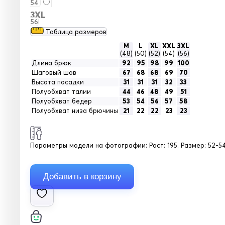
54
3XL
56
Таблица размеров
M
L
XL
XXL
3XL
(48)
(50)
(52)
(54)
(56)
Длина брюк
92
95
98
99
100
Шаговый шов
67
68
68
69
70
Высота посадки
31
31
31
32
33
Полуобхват талии
44
46
48
49
51
Полуобхват бедер
53
54
56
57
58
Полуобхват низа брючины
21
22
22
23
23
Параметры модели на фотографии:
Рост: 195. Размер: 52-54