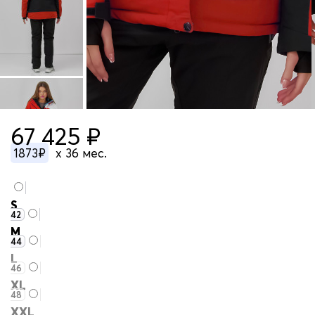
67 425 ₽
1873₽
x 36 мес.
S
42
M
44
L
46
XL
48
XXL