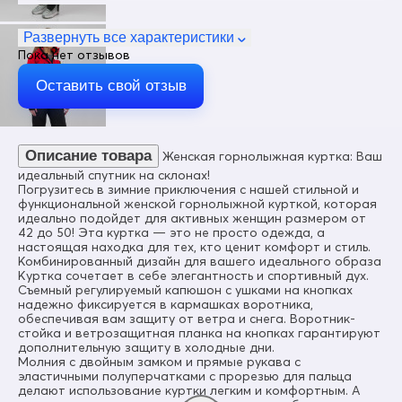
Пол
Женский
Развернуть все характеристики
Пока нет отзывов
Цвет
Красный
Оставить свой отзыв
Материал
Gore-tex, Мембранные материалы, Натуральные
материалы, Полиэстер, Плащевка, Тефлон, Экологичные
материалы
Описание товара
Женская горнолыжная куртка: Ваш
Состав
идеальный спутник на склонах!
100% Полиэстер
Погрузитесь в зимние приключения с нашей стильной и
функциональной женской горнолыжной курткой, которая
Материал подкладки куртки
идеально подойдет для активных женщин размером от
Полиэстер/Ткани TW - сетка Air Mesh
42 до 50! Эта куртка — это не просто одежда, а
настоящая находка для тех, кто ценит комфорт и стиль.
Материал подкладки капюшона
Комбинированный дизайн для вашего идеального образа
Ткани TW - сетка Air Mesh/Полиэстер
Куртка сочетает в себе элегантность и спортивный дух.
Съемный регулируемый капюшон с ушками на кнопках
Материал подкладки воротника
надежно фиксируется в кармашках воротника,
Полиэстер/Флис
обеспечивая вам защиту от ветра и снега. Воротник-
стойка и ветрозащитная планка на кнопках гарантируют
Коллекция
дополнительную защиту в холодные дни.
Осень-зима 2024
Молния с двойным замком и прямые рукава с
эластичными полуперчатками с прорезью для пальца
Материал наполнителя
делают использование куртки легким и комфортным. А
Тинсулейт