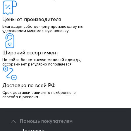
Цены от производителя
Благодаря собственному производству мы
удерживаем минимальную наценку.
Широкий ассортимент
На сайте более тысячи моделей одежды,
+7 903 003 03 79
ассортимент регулярно пополняется.
Онлайн консультация
Доставка по всей РФ
Написать директору
Срок доставки зависит от выбранного
способа и региона.
Оптовым клиентам
Помощь покупателям
Доставка