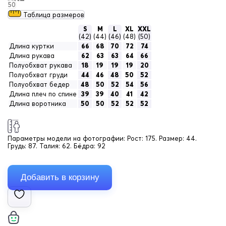
50
Таблица размеров
S
M
L
XL
XXL
(42)
(44)
(46)
(48)
(50)
Длина куртки
66
68
70
72
74
Длина рукава
62
63
63
64
66
Полуобхват рукава
18
19
19
19
20
Полуобхват груди
44
46
48
50
52
Полуобхват бедер
48
50
52
54
56
Длина плеч по спине
39
39
40
41
42
Длина воротника
50
50
52
52
52
Параметры модели на фотографии:
Рост: 175. Размер: 44.
Грудь: 87. Талия: 62. Бёдра: 92