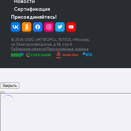
⋅
Новости
⋅
Сертификация
Присоединяйтесь!
© 2026 OOO «МТФОРС»
,
107023, г.Москва,
ул.Электрозаводская, д.14, стр.4
Публичная оферта
|
Персональные данные
Закрыть