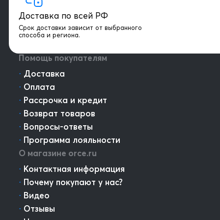
Онлайн консультация
Доставка по всей РФ
Написать директору
Срок доставки зависит от выбранного
способа и региона.
Оптовым клиентам
Помощь покупателям
⋅
Доставка
⋅
Оплата
⋅
Рассрочка и кредит
⋅
Возврат товаров
⋅
Вопросы-ответы
⋅
Программа лояльности
О магазине orce.ru
⋅
Контактная информация
⋅
Почему покупают у нас?
⋅
Видео
⋅
Отзывы