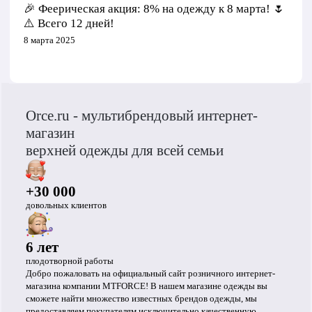
Обхват рукава в плече
44
🎉 Феерическая акция: 8% на одежду к 8 марта! 🌷
Обхват груди
108
⚠️ Всего 12 дней!
Обхват бедер
112
8 марта 2025
Длина плеч по спине
47
Длина воротника
56
Длина брюк
113
7 425
52 425
₽
₽
Orce.ru - мультибрендовый интернет-
Шаговый шов
84
Велосипедки 293_1TS
Ветровка 9620_1S
магазин
Высота посадки
34
Новинка
Новинка
Большие размер
верхней одежды для всей семьи
Обхват талии
86
Выберите размер
Выберите размер
Обхват бедра
112
+30 000
Обхват низа брючины
44
L
4XL
довольных клиентов
46
54
XL
5XL
Добавить в корзину
48
56
6 лет
XXL
6XL
плодотворной работы
50
58
В корзину
Добро пожаловать на официальный сайт розничного интернет-
7XL
магазина компании MTFORCE! В нашем магазине одежды вы
Длина шорт
25
60
сможете найти множество известных брендов одежды, мы
Шаговый шов
6
предоставляем покупателям исключительно качественную