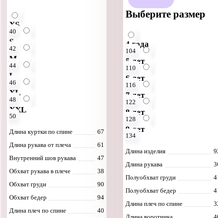
Обхват рукава в плече
50
Добавить в корз
Выберите размер
Обхват груди
122
XS
Обхват бедер
122
В корзину
40
Обхват воротника
60
S
4 года
42
104
M
5 лет
44
110
Добавить в корзину
L
6 лет
46
116
XL
7 лет
В корзину
48
122
XXL
8 лет
50
128
9 лет
Длина куртки по спине
67
134
Длина рукава от плеча
61
Длина изделия
9
Внутренний шов рукава
47
Длина рукава
3
Обхват рукава в плече
38
Полуобхват груди
4
Обхват груди
90
Полуобхват бедер
4
Обхват бедер
94
Длина плеч по спине
3
Длина плеч по спине
40
Длина воротника
4