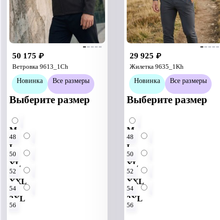
50 175
29 925
₽
₽
Ветровка 9613_1Ch
Жилетка 9635_1Kh
Новинка
Все размеры
Новинка
Все размеры
Выберите размер
Выберите размер
M
M
48
48
L
L
50
50
XL
XL
52
52
XXL
XXL
54
54
3XL
3XL
56
56