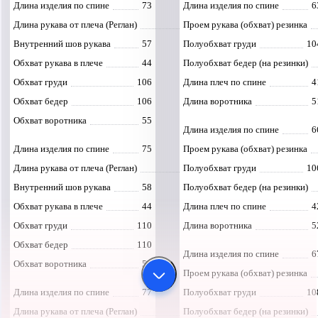
Длина изделия по спине
73
Длина изделия по спине
6
Длина рукава от плеча (Реглан)
Проем рукава (обхват) резинка
81
Внутренний шов рукава
57
Полуобхват груди
10
Обхват рукава в плече
44
Полуобхват бедер (на резинки)
Обхват груди
106
Длина плеч по спине
4
Обхват бедер
106
Длина воротника
5
Обхват воротника
55
Длина изделия по спине
6
Длина изделия по спине
75
Проем рукава (обхват) резинка
Длина рукава от плеча (Реглан)
Полуобхват груди
81
10
Внутренний шов рукава
58
Полуобхват бедер (на резинки)
Обхват рукава в плече
44
Длина плеч по спине
4
Обхват груди
110
Длина воротника
5
Обхват бедер
110
Длина изделия по спине
6
Обхват воротника
56
Проем рукава (обхват) резинка
Длина изделия по спине
77
Полуобхват груди
10
Длина рукава от плеча (Реглан)
Полуобхват бедер (на резинки)
84